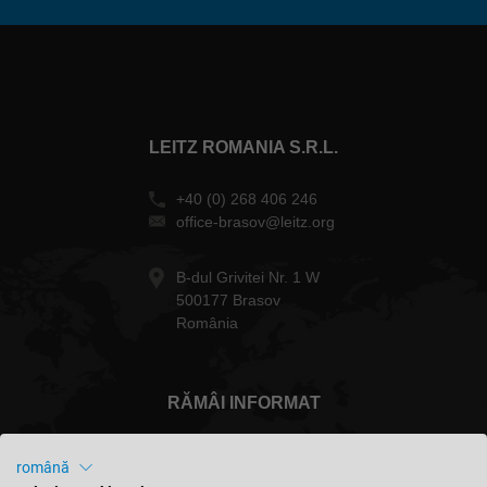
LEITZ ROMANIA S.R.L.
+40 (0) 268 406 246
office-brasov@leitz.org
B-dul Grivitei Nr. 1 W
500177 Brasov
România
RĂMÂI INFORMAT
română