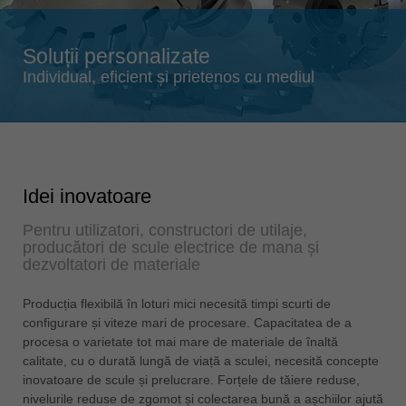
Singapore
english
Soluții personalizate
Slovenija
Individual, eficient și prietenos cu mediul
slovenski
Suomi
english
Taiwan
english
Idei inovatoare
Türkiye
Pentru utilizatori, constructori de utilaje,
türkçe
producători de scule electrice de mana și
dezvoltatori de materiale
USA
english
Producția flexibilă în loturi mici necesită timpi scurti de
configurare și viteze mari de procesare. Capacitatea de a
Việt Nam
procesa o varietate tot mai mare de materiale de înaltă
tiếng việt
calitate, cu o durată lungă de viață a sculei, necesită concepte
中国
inovatoare de scule și prelucrare. Forțele de tăiere reduse,
中文
nivelurile reduse de zgomot și colectarea bună a așchiilor ajută