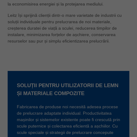
la economisirea energiei și la protejarea mediului.
ประเทศไทย
Leitz își sprijină clienții dintr-o mare varietate de industrii cu
ไทย
soluții individuale pentru prelucrarea de noi materiale,
Україна
creșterea duratei de viață a sculei, reducerea timpilor de
yкраїнська
instalare, minimizarea forțelor de așchiere, conservarea
resurselor sau pur și simplu eficientizarea prelucrării.
SOLUȚII PENTRU UTILIZATORII DE LEMN
ȘI MATERIALE COMPOZITE
Fabricarea de produse noi necesită adesea procese
de prelucrare adaptate individual. Productivitatea
mașinilor și sistemelor existente poate fi crescută prin
scule puternice și colectarea eficientă a așchiilor. Cu
scule speciale și strategii de prelucrare concepute