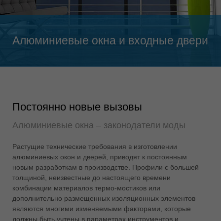
Singapore
english
Slovenija
Алюминиевые окна и входные двери
slovenski
Suomi
english
Taiwan
english
Постоянно новые вызовы
Türkiye
Алюминиевые окна – законодатели моды
türkçe
Растущие технические требования в изготовлении
USA
алюминиевых окон и дверей, приводят к постоянным
english
новым разработкам в производстве. Профили с большей
Việt Nam
толщиной, неизвестные до настоящего времени
tiếng việt
комбинации материалов термо-мостиков или
дополнительно размещенных изоляционных элементов
中国
являются многими изменяемыми факторами, которые
中文
должны быть учтены в параметрах инструментов и