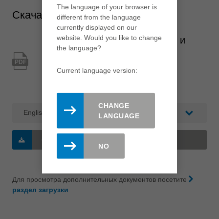
The language of your browser is
Скачать
different from the language
currently displayed on our
website. Would you like to change
Окна и двери из алюминия и
the language?
пластика
PDF
Current language version:
Тип: Лексикон / Каталог
Категория: Каталог по отраслям
CHANGE
LANGUAGE
СКАЧАТЬ
(2 MB/PDF)
NO
Для просмотра дополнительных документов посетите
раздел загрузки