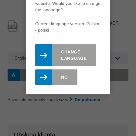
website. Would you like to change
the language?
Okna, drzwi zewnętrzne z
aluminium i tworzyw sztucznych
Current language version: Polska
PDF
- polski
Rodzaj: Leitz Leksykon / Katalog
Kategoria: Katalog branżowy
CHANGE
LANGUAGE
POBIERANIE
(2 MB/PDF)
NO
Pozostałe matariały znajdzisz w
Do pobrania
Obsługa klienta