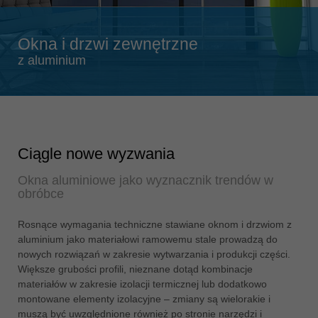
Singapore
english
Okna i drzwi zewnętrzne
Slovenija
z aluminium
slovenski
Suomi
english
Taiwan
english
Ciągle nowe wyzwania
Türkiye
Okna aluminiowe jako wyznacznik trendów w
türkçe
obróbce
USA
Rosnące wymagania techniczne stawiane oknom i drzwiom z
english
aluminium jako materiałowi ramowemu stale prowadzą do
Việt Nam
nowych rozwiązań w zakresie wytwarzania i produkcji części.
Większe grubości profili, nieznane dotąd kombinacje
tiếng việt
materiałów w zakresie izolacji termicznej lub dodatkowo
中国
montowane elementy izolacyjne – zmiany są wielorakie i
中文
muszą być uwzględnione również po stronie narzędzi i