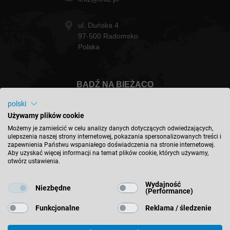
ul. Duńska 4
97-500 Radomsko
Polska
BĄDŹ NA BIEŻĄCO
polski
Używamy plików cookie
Możemy je zamieścić w celu analizy danych dotyczących odwiedzających,
ulepszenia naszej strony internetowej, pokazania spersonalizowanych treści i
Polska - polski
zapewnienia Państwu wspaniałego doświadczenia na stronie internetowej.
Aby uzyskać więcej informacji na temat plików cookie, których używamy,
otwórz ustawienia.
ZNAJDŹ LOKALIZACJĘ
Wydajność
Niezbędne
(Performance)
Funkcjonalne
Reklama / śledzenie