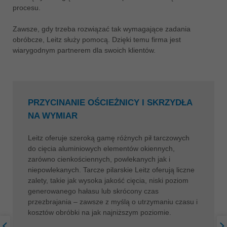
procesu.
ประเทศไทย
ไทย
Zawsze, gdy trzeba rozwiązać tak wymagające zadania
obróbcze, Leitz służy pomocą. Dzięki temu firma jest
Україна
wiarygodnym partnerem dla swoich klientów.
yкраїнська
PRZYCINANIE OŚCIEŻNICY I SKRZYDŁA
NA WYMIAR
Leitz oferuje szeroką gamę różnych pił tarczowych
do cięcia aluminiowych elementów okiennych,
zarówno cienkościennych, powlekanych jak i
niepowlekanych. Tarcze pilarskie Leitz oferują liczne
zalety, takie jak wysoka jakość cięcia, niski poziom
generowanego hałasu lub skrócony czas
przezbrajania – zawsze z myślą o utrzymaniu czasu i
kosztów obróbki na jak najniższym poziomie.