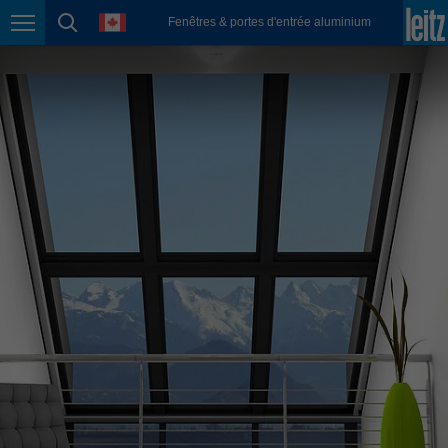
english
language
Fenêtres & portes d'entrée aluminium
Page navigation
page search
México
español
Nederland
nederlands
Österreich
deutsch
Polska
polski
Portugal
português
România
Română
Schweiz
deutsch
français