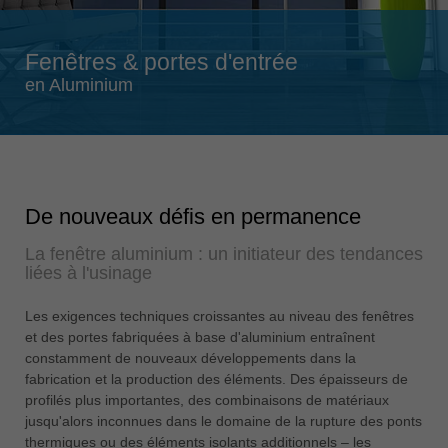
Singapore
english
Fenêtres & portes d'entrée
Slovenija
en Aluminium
slovenski
Suomi
english
Taiwan
De nouveaux défis en permanence
english
La fenêtre aluminium : un initiateur des tendances
Türkiye
liées à l'usinage
türkçe
USA
Les exigences techniques croissantes au niveau des fenêtres
et des portes fabriquées à base d'aluminium entraînent
english
constamment de nouveaux développements dans la
Việt Nam
fabrication et la production des éléments. Des épaisseurs de
tiếng việt
profilés plus importantes, des combinaisons de matériaux
jusqu'alors inconnues dans le domaine de la rupture des ponts
中国
thermiques ou des éléments isolants additionnels – les