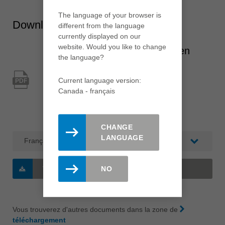
The language of your browser is
Downloads
different from the language
currently displayed on our
website. Would you like to change
Fenêtres et portes d'entrée en
the language?
Aluminium et matières
synthétiques
Current language version:
PDF
Canada - français
Type: Encyclopédie Leitz / catalogue
Catégorie: Catalogue branche
CHANGE
LANGUAGE
TÉLÉCHARGEZ
(2 MB/PDF)
NO
Vous trouverez d'autres documents dans la zone de
téléchargement