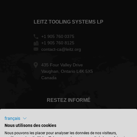
LEITZ TOOLING SYSTEMS LP
+1 905 760 0375
+1 905 760 8125
contact-ca@leitz.org
435 Four Valley Drive
Vaughan, Ontario L4K 5X5
Canada
RESTEZ INFORMÉ
français
Nous utilisons des cookies
Canada - français
Nous pouvons les placer pour analyser les données de nos visiteurs,