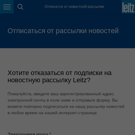
日本語
Отписатся от новостной рассылки
Page navigation
page search
Lietuva
english
Отписаться от рассылки новостей
Magyarország
magyar
Malaysia
english
México
Хотите отказаться от подписки на
español
новостную рассылку Leitz?
Nederland
nederlands
Пожалуйста, введите ваш зарегистрированный адрес
электронной почты в поле ниже и отправьте форму. Вы
Österreich
можете повторно подписаться на нашу рассылку новостей
deutsch
в любое время на нашей интернет-странице.
Polska
polski
Электронная почта
*