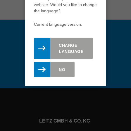
türkçe
website. Would you like to change
USA
the language?
english
Current language version:
Việt Nam
tiếng việt
中国
CHANGE
LANGUAGE
中文
Будьте в курсе событий.
Зарегистрируйтесь для
ประเทศไทย
получения рассылки Leitz.
ไทย
NO
Україна
yкраїнська
LEITZ GMBH & CO. KG