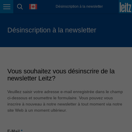
日本語
language
Désinscription à la newsletter
Page navigation
page search
Lietuva
english
Désinscription à la newsletter
Magyarország
magyar
Malaysia
english
México
Vous souhaitez vous désinscrire de la
español
newsletter Leitz?
Nederland
Veuillez saisir votre adresse e-mail enregistrée dans le champ
nederlands
ci-dessous et soumettre le formulaire. Vous pouvez vous
Österreich
inscrire à nouveau à notre newsletter à tout moment via notre
deutsch
site Web à un moment ultérieur.
Polska
polski
E-Mail
*