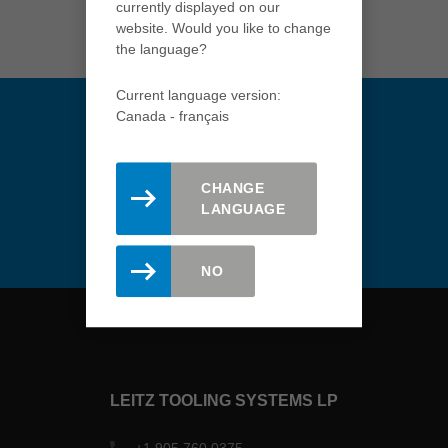
currently displayed on our
türkçe
website. Would you like to change
USA
the language?
english
Current language version:
Việt Nam
Canada - français
tiếng việt
中国
CHANGE
中文
Restez informé(e). Inscrivez-
LANGUAGE
vous à la newsletter Leitz.
ประเทศไทย
ไทย
NO
Україна
yкраїнська
LEITZ TOOLING SYSTEMS LP