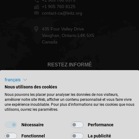
+1 905 760 0375
+1 905 760 8125
contact-ca@leitz.org
435 Four Valley Drive
Vaughan, Ontario L4K 5X5
Canada
RESTEZ INFORMÉ
français
Nous utilisons des cookies
Nous pouvons les placer pour analyser les données de nos visiteurs,
Canada - français
améliorer notre site Web, afficher un contenu personnalisé et vous faire vivre
une expérience inoubliable. Pour plus d'informations sur les cookies que nous
utilisons, ouvrez les paramètres.
TROUVER UN EMPLACEMENT
Nécessaire
Performance
Fonctionnel
La publicité