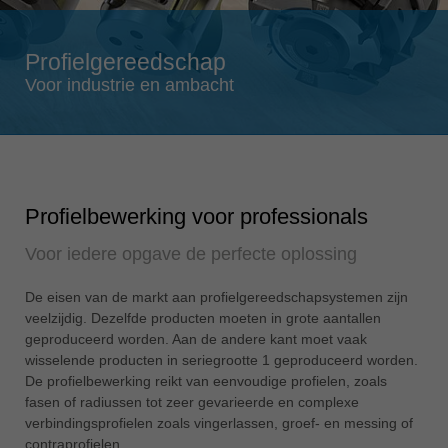
Singapore
english
Profielgereedschap
Slovenija
Voor industrie en ambacht
slovenski
Suomi
english
Taiwan
english
Profielbewerking voor professionals
Türkiye
Voor iedere opgave de perfecte oplossing
türkçe
De eisen van de markt aan profielgereedschapsystemen zijn
USA
veelzijdig. Dezelfde producten moeten in grote aantallen
english
geproduceerd worden. Aan de andere kant moet vaak
Việt Nam
wisselende producten in seriegrootte 1 geproduceerd worden.
tiếng việt
De profielbewerking reikt van eenvoudige profielen, zoals
fasen of radiussen tot zeer gevarieerde en complexe
中国
verbindingsprofielen zoals vingerlassen, groef- en messing of
中文
contraprofielen.