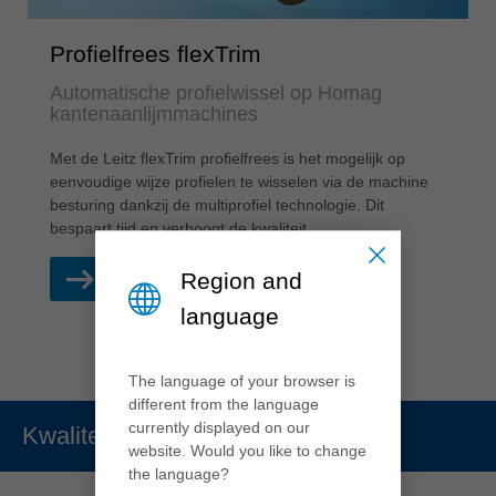
Profielfrees flexTrim
Automatische profielwissel op Homag
kantenaanlijmmachines
Met de Leitz flexTrim profielfrees is het mogelijk op
eenvoudige wijze profielen te wisselen via de machine
besturing dankzij de multiprofiel technologie. Dit
bespaart tijd en verhoogt de kwaliteit.
Region and
LEES MEER
language
The language of your browser is
different from the language
currently displayed on our
Kwaliteit
website. Would you like to change
the language?