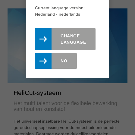
Current language version:
Nederland - nederlands
CHANGE
LANGUAGE
NO
HeliCut-systeem
Het multi-talent voor de flexibele bewerking
van hout en kunststof
Het universeel inzetbare HeliCut-systeem is de perfecte
gereedschapsoplossing voor de meest uiteenlopende
materialen. Daarmee worden duidelijke voordelen