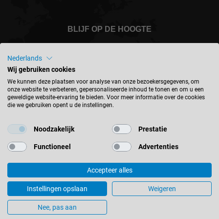
BLIJF OP DE HOOGTE
Nederlands
Wij gebruiken cookies
Nederland - nederlands
We kunnen deze plaatsen voor analyse van onze bezoekersgegevens, om
onze website te verbeteren, gepersonaliseerde inhoud te tonen en om u een
geweldige website-ervaring te bieden. Voor meer informatie over de cookies
die we gebruiken opent u de instellingen.
LOCATIE ZOEKEN
Noodzakelijk
Prestatie
Functioneel
Advertenties
Accepteer alles
© 2026 Leitz GmbH & Co. KG
Colofon
Contact
Privacyverklaring
Algemene voorwaarden
Instellingen opslaan
Weigeren
Cookie instellingen
Nee, pas aan