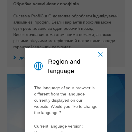
Обробка алюмінієвих профілів
Система ProfilCut Q дозволяє обробляти індивідуальні
алюмінієві профілі. Безліч варіантів профілів може
бути реалізовано за один робочий прохід.
Високоточна система зі змінними ножами, а також
різними ріжучими матеріалами й покриттями завжди
гарантує ідеальний результат.
докладніше
Region and
language
The language of your browser is
different from the language
currently displayed on our
website. Would you like to change
the language?
Current language version: