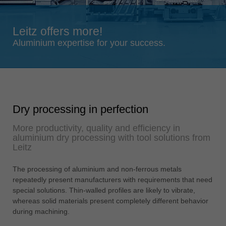
Singapore
english
Leitz offers more!
Slovenija
Aluminium expertise for your success.
slovenski
Suomi
english
Taiwan
english
Dry processing in perfection
Türkiye
More productivity, quality and efficiency in
türkçe
aluminium dry processing with tool solutions from
Leitz
USA
english
The processing of aluminium and non-ferrous metals
repeatedly present manufacturers with requirements that need
Việt Nam
special solutions. Thin-walled profiles are likely to vibrate,
tiếng việt
whereas solid materials present completely different behavior
中国
during machining.
中文