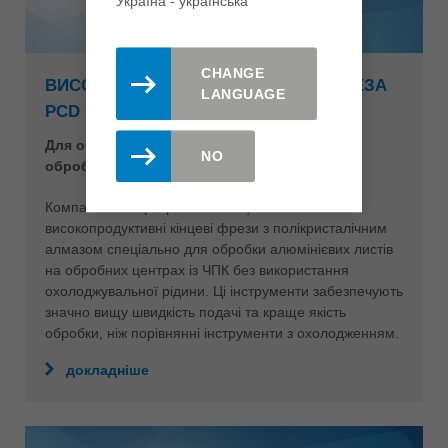
Україна - yкраїнська
CHANGE
ВИСОКОПРОДУКТИВНА КІНЦЕВА ФРЕЗА
LANGUAGE
PCD
Для обробки алюмінію без охолодження на
NO
обробних центрах із ЧПК
Компанія Leitz розробила спеціальні
високопродуктивні кінцеві фрези з полікристалічним
алмазом спеціально для обробки алюмінієвих листів
на обробних центрах із ЧПК без використання
охолоджувальної рідини. Ці інструменти забезпечують
значно вищу швидкість подачі та краще якість
обробки, ніж порівнянні інструменти з охолодженням.
докладніше