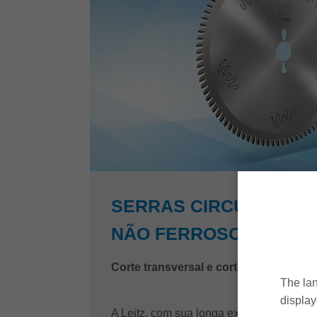
SERRAS CIRCULARES 
NÃO FERROSOS
Corte transversal e cortes angulares
The lan
display
A Leitz, com sua longa experiência na us