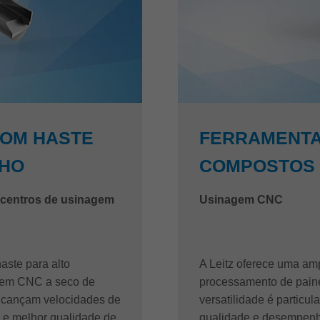
COM HASTE
FERRAMENTA
NHO
COMPOSTOS 
 centros de usinagem
Usinagem CNC
aste para alto
A Leitz oferece uma am
gem CNC a seco de
processamento de painé
alcançam velocidades de
versatilidade é particu
 e melhor qualidade de
qualidade e desempenh