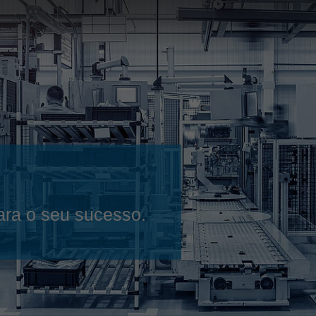
Slovenija
español
Suomi
français
Taiwan
english
Türkiye
italiano
USA
english
Việt Nam
日本語
中国
english
ประเทศไทย
magyar
ara o seu sucesso.
Україна
english
español