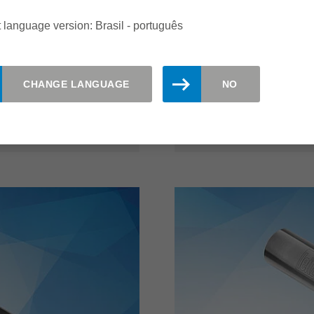
 mais sua gama de
individual. Inúmeras var
 language version: Brasil - português
ra inúmeros desafios na
implementadas em uma 
, painéis ou chapas
intercambiáveis de alta
materiais de corte e r
resultado perfeito.
CHANGE LANGUAGE
NO
leia mais