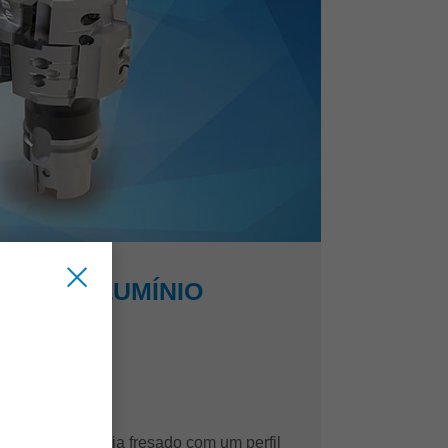
 PARA ALUMÍNIO
 alumínio
ue o alumínio seja fresado com um perfil