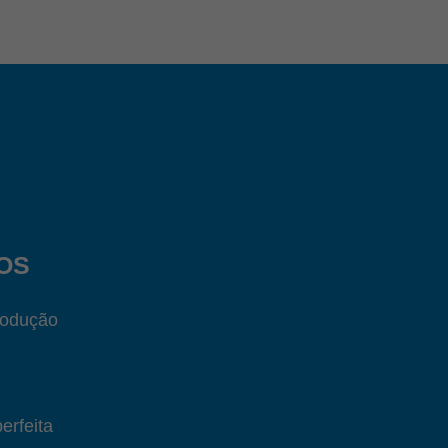
OS
rodução
erfeita