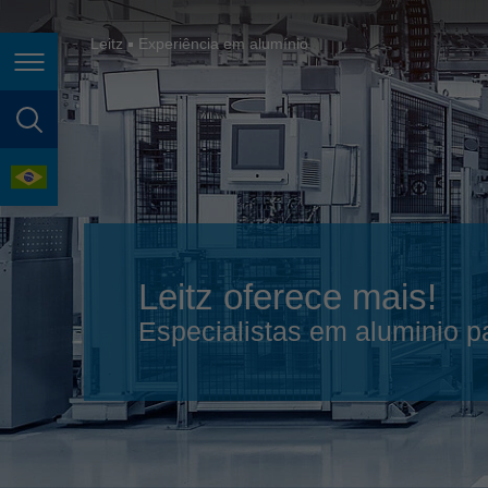
España
France
Leitz
Experiência em alumínio
Page navigation
Great Britain
Italia
page search
India
language
Japan (日本)
Lietuva
Leitz oferece mais!
Magyarország
Especialistas em aluminio p
Malaysia
México