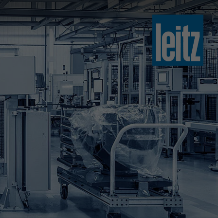
slovenski
english
english
türkçe
english
tiếng việt
中文
ไทย
yкраїнська