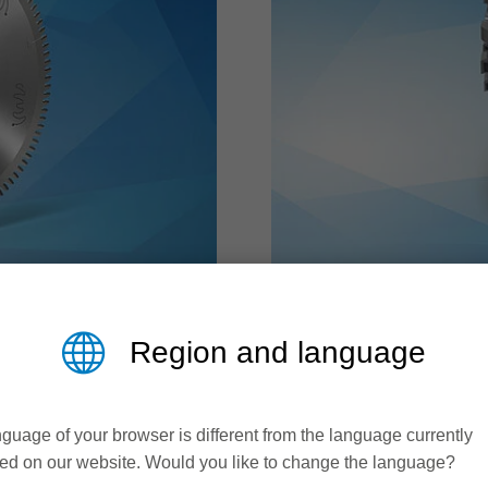
PARA METAIS
PROFILCUT Q
Region and language
Usinagem de perfis de
guage of your browser is different from the language currently
ed on our website. Would you like to change the language?
inagem profissional de
O ProfilCut Q permite q