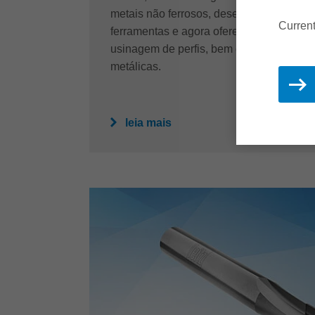
metais não ferrosos, desenvolveu ainda
Current
ferramentas e agora oferece soluções pa
usinagem de perfis, bem como extrusões
metálicas.
leia mais