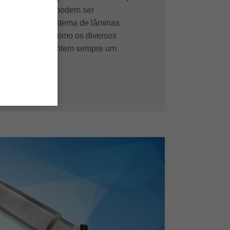
iantes de perfil podem ser
operação. O sistema de lâminas
 precisão, bem como os diversos
evestimentos garantem sempre um