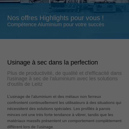
Singapore
english
Nos offres Highlights pour vous !
Slovenija
Compétence Aluminium pour votre succès
slovenski
Suomi
english
Taiwan
Usinage à sec dans la perfection
english
Plus de productivité, de qualité et d'efficacité dans
Türkiye
l'usinage à sec de l'aluminium avec les solutions
türkçe
d'outils de Leitz
USA
L’usinage de l‘aluminium et des métaux non ferreux
english
confrontent continuellement les utilisateurs à des situations qui
Việt Nam
nécessitent des solutions spéciales. Les profilés à parois
tiếng việt
minces ont une très forte tendance à vibrer, tandis que les
matériaux massifs présentent un comportement complètement
中国
différent lors de l’usinage.