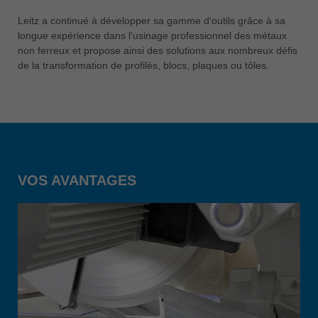
中文
Leitz a continué à développer sa gamme d‘outils grâce à sa
ประเทศไทย
longue expérience dans l’usinage professionnel des métaux
ไทย
non ferreux et propose ainsi des solutions aux nombreux défis
de la transformation de profilés, blocs, plaques ou tôles.
Україна
yкраїнська
VOS AVANTAGES