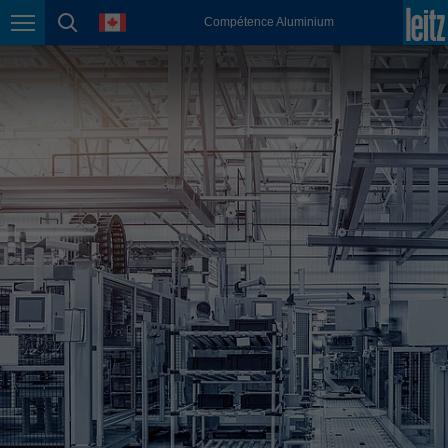
english
language
Compétence Aluminium
Page navigation
page search
México
español
Nederland
nederlands
Österreich
deutsch
Polska
polski
Portugal
português
România
Română
Schweiz
deutsch
français