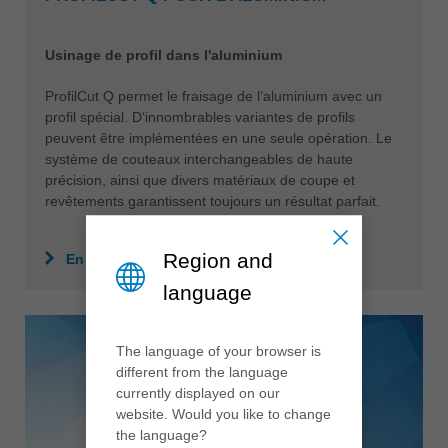
Usinage de profil dans l'aluminium
ProfilCut Q permet le fraisage de l‘aluminium avec un
profil spécial. D‘innombrables variantes de profils
peuvent être implémentées en une seule opération. Le
système de couteaux interchangeables de haute
précision, ainsi que divers matériaux de coupe et
revêtements garantissent toujours un résultat parfait.
Region and
En savoir plus
language
The language of your browser is
different from the language
currently displayed on our
website. Would you like to change
the language?