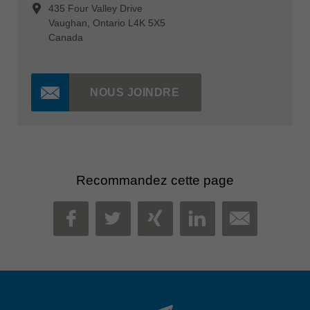
435 Four Valley Drive
Vaughan, Ontario L4K 5X5
Canada
NOUS JOINDRE
Recommandez cette page
MAIL
FACEBOOK
TWITTER
XING
LINKEDIN