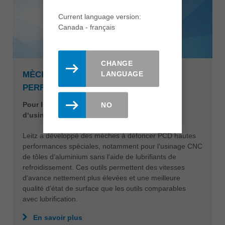
Current language version:
Canada - français
CHANGE
LANGUAGE
MÈCHES À DÉFONCER DP HAUTE
PERFORMANCE
Pour l‘usinage à sec de l‘aluminium sur centre
NO
d‘usinage CNC
Leitz a développé des mèches à défoncer PCD hautes
performances spéciales, notamment pour l‘usinage CNC
de tôles d‘aluminium sans l‘aide de lubrifiants de
refroidissement. Ces outils permettent des vitesses
d‘avance nettement plus élevées et une meilleure
qualité d'état de surface que les outils comparables
avec lubrification.
En savoir plus