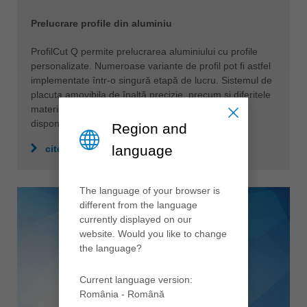
Prelucrare profile din aluminiu
ProfilCut Q permite prelucrarea aluminiului cu profile
personalizate. Numeroase variante de profil pot fi astfel
implementate într-o singură etapă de lucru. Sistemul de
placuta amovibila de înaltă precizie, precum și diferitele
materiale de tăiere și tehnologiile de acoperire
disponibile garantează un rezultat perfect.
Region and
language
citeste mai mult
The language of your browser is
different from the language
currently displayed on our
website. Would you like to change
the language?
Current language version:
România - Română