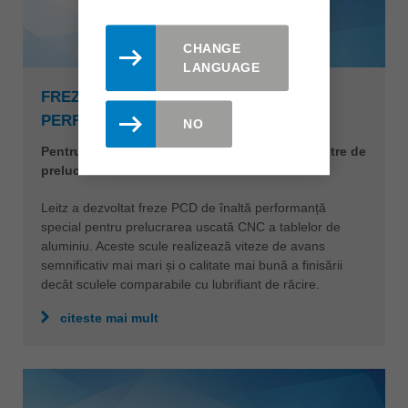
CHANGE
LANGUAGE
FREZE CU COADA PCD DE INALTA
PERFORMANTA
NO
Pentru prelucrarea uscată a aluminiului pe centre de
prelucrare CNC
Leitz a dezvoltat freze PCD de înaltă performanță
special pentru prelucrarea uscată CNC a tablelor de
aluminiu. Aceste scule realizează viteze de avans
semnificativ mai mari și o calitate mai bună a finisării
decât sculele comparabile cu lubrifiant de răcire.
citeste mai mult