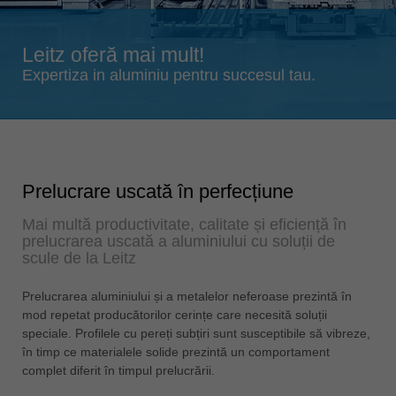
Singapore
english
Leitz oferă mai mult!
Slovenija
Expertiza in aluminiu pentru succesul tau.
slovenski
Suomi
english
Taiwan
english
Prelucrare uscată în perfecțiune
Türkiye
Mai multă productivitate, calitate și eficiență în
türkçe
prelucrarea uscată a aluminiului cu soluții de
scule de la Leitz
USA
english
Prelucrarea aluminiului și a metalelor neferoase prezintă în
mod repetat producătorilor cerințe care necesită soluții
Việt Nam
speciale. Profilele cu pereți subțiri sunt susceptibile să vibreze,
tiếng việt
în timp ce materialele solide prezintă un comportament
中国
complet diferit în timpul prelucrării.
中文