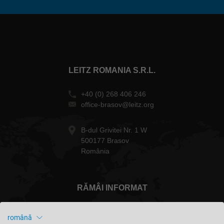
LEITZ ROMANIA S.R.L.
+40 (0) 268 406 246
office-brasov@leitz.org
B-dul Grivitei Nr. 1 W
500177 Brasov
România
RĂMÂI INFORMAT
română