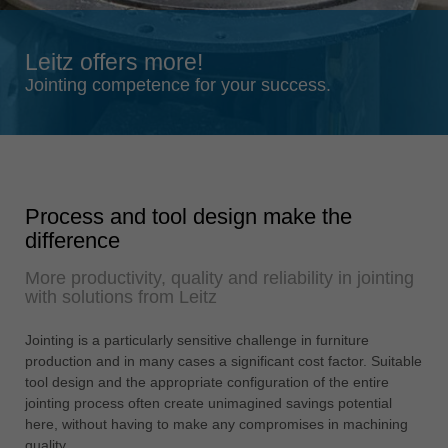
Singapore
english
Leitz offers more!
Slovenija
Jointing competence for your success.
slovenski
Suomi
english
Taiwan
english
Process and tool design make the
difference
Türkiye
türkçe
More productivity, quality and reliability in jointing
with solutions from Leitz
USA
english
Jointing is a particularly sensitive challenge in furniture
Việt Nam
production and in many cases a significant cost factor. Suitable
tiếng việt
tool design and the appropriate configuration of the entire
jointing process often create unimagined savings potential
中国
here, without having to make any compromises in machining
中文
quality.