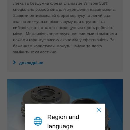
Легка та безшумна фреза Diamaster WhisperCut®
спеціально розроблена для зменшення навантажень.
Завдяки оптимізованій формі корпусу та легкій вазі
значно знижується рівень шуму при струганні та
вибірці чверті, а також покращується якість робочого
місця. Можливість переточування системи зі змінними
ножами гарантує високу економічну ефективність. За
бажанням користувачі можуть швидко та легко
замінити їх самостійно.
докладніше
Region and
language