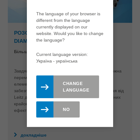
The language of your browser is
different from the language
currently displayed on our
РОЗСУВНІ ФУГОВАЛЬНІ ФРЕЗИ
website. Would you like to change
the language?
DIAMASTER EDGEEXPERT
Більше ефективності у виробництві меблів
Current language version:
Україна - yкраїнська
Завдяки регулюванню ширини обробки фрез можна
переміщати невикористані ділянки їхніх ріжучих
CHANGE
елементів у зону зовнішніх шарів деталей для
LANGUAGE
забезпечення високої якості крайок. Таке рішення від
Leitz дозволяє отримати відмінну якість оброблених
крайок плитних деталей та значно підвищити
NO
ефективність усього процесу.
докладніше