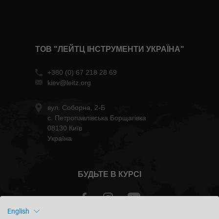
ТОВ "ЛЕЙТЦ ІНСТРУМЕНТИ УКРАЇНА"
+380 (0) 67 218 28 69
kiev@leitz.org
вул. Соборна, 2-Б
с. Петропавлівська Борщагівка
08130 Київ
Україна
БУДЬТЕ В КУРСІ
English