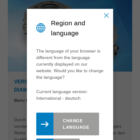
Region and
language
The language of your browser is
different from the language
currently displayed on our
website. Would you like to change
the language?
VERSTELLBARER FÜGEFRÄSER
DIAMASTER EDGEEXPERT
Current language version:
International - deutsch
Mehr Effizienz im Möbelbau
Durch eine Breitenverstellung der innovativen,
CHANGE
verstellbaren Diamant Fügefräser aus der EdgeExpert
LANGUAGE
Reihe lassen sich unbenutzte Schneidenbereiche in den
qualitätsbildenden Zerspanungsbereich der