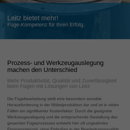
Singapore
english
Leitz bietet mehr!
Slovenija
Füge-Kompetenz für Ihren Erfolg.
slovenski
Suomi
english
Taiwan
Prozess- und Werkzeugauslegung
english
machen den Unterschied
Türkiye
Mehr Produktivität, Qualität und Zuverlässigkeit
türkçe
beim Fügen mit Lösungen von Leitz
USA
english
Die Fügebearbeitung stellt eine besonders sensible
Herausforderung in der Möbelproduktion dar und ist in vielen
Việt Nam
Fällen ein signifikanter Kostenfaktor. Durch die geeignete
tiếng việt
Werkzeugauslegung und die entsprechende Gestaltung des
gesamten Fügeprozesses entsteht hier oft ungeahntes
中国
Einsparpotenzial, ohne Einbußen in der Bearbeitungsqualität