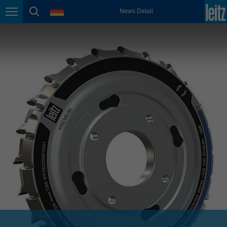
english
Sprache
News Detail
Seitennavigation
Seitensuche
México
español
Nederland
nederlands
Österreich
deutsch
Polska
polski
Portugal
português
România
Română
Schweiz
deutsch
français