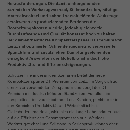
中文
Herausforderungen. Die damit einhergehenden
zahlreichen Werkzeugwechsel, Stillstandzeiten, häufige
ประเทศไทย
Materialwechsel und schnell verschleißende Werkzeuge
ไทย
erschweren es produzierenden Betrieben die
Bearbeitungskosten niedrig, jedoch gleichzeitig
Україна
Durchlaufmenge und Qualität konstant hoch zu halten.
yкраїнська
Der diamantbestückte Kompaktzerspaner DT Premium von
Leitz, mit optimierter Schneidengeometrie, verbesserter
Spanabfuhr und zusätzlichen Dämpfungselementen,
ermöglicht Anwendern der Möbelbranche deutliche
Produktivitäts- und Effizienzsteigerungen.
Schützenhilfe in derartigen Szenarien bietet der neue
Kompaktzerspaner DT Premium
von Leitz. Im Vergleich zu
den zuvor verwendeten Zerspanern überzeugt der DT
Premium mit deutlich höheren Standzeiten. Vor allem im
Langzeittest, bei verschiedenen Leitz Kunden, punktete er in
den Bereichen Produktivität und Wirtschaftlichkeit.
Gleichbedeutend dazu, wirkt sich die lange Lebensdauer auch
auf die Effizienz des Gesamtprozesses aus. Weniger
Werkzeugwechsel und Stillstand in Serienproduktionen aber
auch die dauerhafte Einsatzfähigkeit in der Losgröße-1-