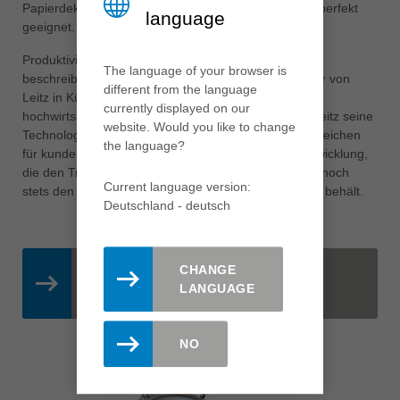
Papierdekore oder Wabenplatten ist die Zahnform 2 perfekt
language
geeignet.
Produktivität, Effizienz, Qualität und Nachhaltigkeit
The language of your browser is
beschreiben diese Generation der Kompaktzerspaner von
different from the language
Leitz in Kürze. Mit dieser leistungsfähigen und
currently displayed on our
hochwirtschaftlichen Werkzeuglösung unterstreicht Leitz seine
website. Would you like to change
Technologieführerschaft erneut und setzt ein klares Zeichen
the language?
für kundenorientierte und marktgerechte Produktentwicklung,
die den Trends der Branche Rechnung trägt und dennoch
Current language version:
stets den Vorteil des Kunden und Anwenders im Blick behält.
Deutschland - deutsch
CHANGE
KOMPAKTZERSPANER DT
LANGUAGE
PREMIUM
NO