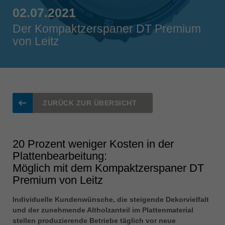
Singapore
02.07.2021
english
Der Kompaktzerspaner DT Premium
von Leitz
Slovenija
slovenski
Suomi
english
Taiwan
ZURÜCK ZUR ÜBERSICHT
english
Türkiye
türkçe
20 Prozent weniger Kosten in der
Plattenbearbeitung:
USA
Möglich mit dem Kompaktzerspaner DT
english
Premium von Leitz
Việt Nam
tiếng việt
Individuelle Kundenwünsche, die steigende Dekorvielfalt
und der zunehmende Altholzanteil im Plattenmaterial
中国
stellen produzierende Betriebe täglich vor neue