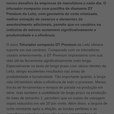
novos desafios às empresas de manufatura a cada dia. O
ประเทศไทย
triturador compacto com pastilha de diamante DT
ไทย
Premium da Leitz, com geometria de corte otimizada,
melhor extração de cavacos e elementos de
Україна
amortecimento adicionais, permite que os usuários na
yкраїнська
indústria de móveis aumentem significativamente a
produtividade e a eficiência
.
O novo
Triturador compacto DT Premium
da Leitz oferece
suporte em tais cenários. Comparado com os trituradores
usados ​​anteriormente, o DT Premium impressiona com sua
vida útil da ferramenta significativamente mais longa.
Especialmente no teste de longo prazo com vários clientes da
Leitz, atingiu excelentes resultados nas áreas de
produtividade e lucratividade. Tão importante quanto, a longa
vida útil também afeta a eficiência de todo o processo. Menos
trocas de ferramentas e tempos de parada na produção em
série, mas também a usabilidade de longo prazo na produção
de lotes de tamanho 1, permitem que os custos de usinagem
sejam reduzidos em até 20 por cento. Além disso, a largura de
corte constante após a afiação, as bordas perfeitas e as
superfícies estreitas e lisas são outras características de