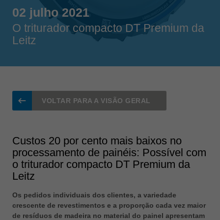
Singapore
02 julho 2021
english
O triturador compacto DT Premium da
Slovenija
Leitz
slovenski
Suomi
english
Taiwan
english
VOLTAR PARA A VISÃO GERAL
Türkiye
türkçe
Custos 20 por cento mais baixos no
USA
processamento de painéis: Possível com
english
o triturador compacto DT Premium da
Leitz
Việt Nam
tiếng việt
Os pedidos individuais dos clientes, a variedade
中国
crescente de revestimentos e a proporção cada vez maior
de resíduos de madeira no material do painel apresentam
中文