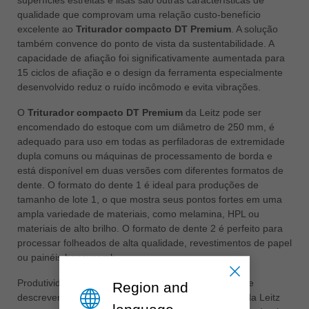
qualidade que comprovam uma relação custo-benefício
excelente ao
Triturador compacto DT Premium
. A solução
também convence do ponto de vista da sustentabilidade. A
capacidade de afiação foi significativamente aumentada para
15 ciclos de afiação e o design da ferramenta especialmente
desenvolvido reduz o ruído incômodo e evita vibrações.
O
Triturador compacto DT Premium
da Leitz pode ser
encomendado do estoque com um diâmetro de 250 mm, é
adequado para uso em todas as perfiladoras de extremidade
dupla comuns ou máquinas de processamento de borda e
está disponível em duas versões com diferentes formatos de
dente. O formato do dente 1 é ideal para produções de
tamanho de lote 1, o que mostra seus pontos fortes em uma
ampla variedade de materiais, como melamina, HPL ou
materiais de alto brilho. O formato de dente 2 é perfeito para
processar folheados de alta qualidade, revestimentos de papel
ou painéis honeycomb.
Produtividade, eficiência, qualidade e sustentabilidade
Region and
descrevem esta geração de trituradores compactos da Leitz