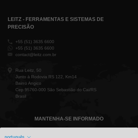
LEITZ - FERRAMENTAS E SISTEMAS DE
PRECISÃO
+55 (51) 3635 6600
+55 (51) 3635 6600
contact@leitz.com.br
Rua Leitz, 50
Junto à Rodovia RS 122, Km14
Bairro Angico
Cep 95760-000 São Sebastião do Cai/RS
Brasil
MANTENHA-SE INFORMADO
português