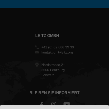
LEITZ GMBH
+41 (0) 62 886 39 39
kontakt-ch@leitz.org
Hardstrasse 2
5600 Lenzburg
Schweiz
BLEIBEN SIE INFORMIERT