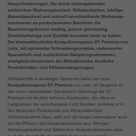
中文
Herausforderungen. Die damit einhergehenden
zahlreichen Werkzeugwechsel, Stillstandzeiten, häufige
ประเทศไทย
Materialwechsel und schnell verschleißende Werkzeuge
ไทย
erschweren es produzierenden Betrieben die
Bearbeitungskosten niedrig, jedoch gleichzeitig
Україна
Durchlaufmenge und Qualität konstant hoch zu halten.
yкраїнська
Der diamantbestückte Kompaktzerspaner DT Premium von
Leitz, mit optimierter Schneidengeometrie, verbesserter
Spanabfuhr und zusätzlichen Dämpfungselementen,
ermöglicht Anwendern der Möbelbranche deutliche
Produktivitäts- und Effizienzsteigerungen.
Schützenhilfe in derartigen Szenarien bietet der neue
Kompaktzerspaner DT Premium
von Leitz. Im Vergleich zu
den zuvor verwendeten Zerspanern überzeugt der DT
Premium mit deutlich höheren Standzeiten. Vor allem im
Langzeittest, bei verschiedenen Leitz Kunden, punktete er in
den Bereichen Produktivität und Wirtschaftlichkeit.
Gleichbedeutend dazu, wirkt sich die lange Lebensdauer auch
auf die Effizienz des Gesamtprozesses aus. Weniger
Werkzeugwechsel und Stillstand in Serienproduktionen aber
auch die dauerhafte Einsatzfähigkeit in der Losgröße-1-