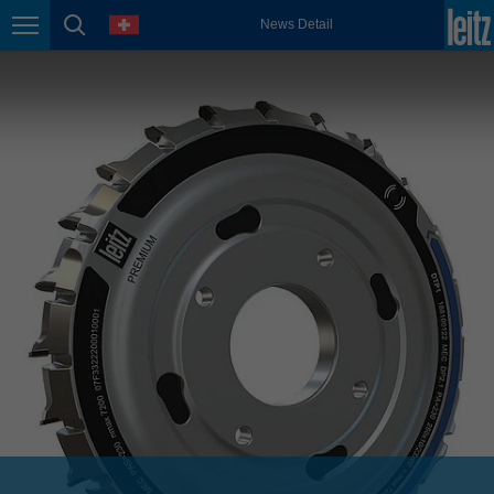
english
Sprache
News Detail
Seitennavigation
Seitensuche
México
español
Nederland
nederlands
Österreich
deutsch
Polska
polski
Portugal
português
România
Română
Schweiz
deutsch
français