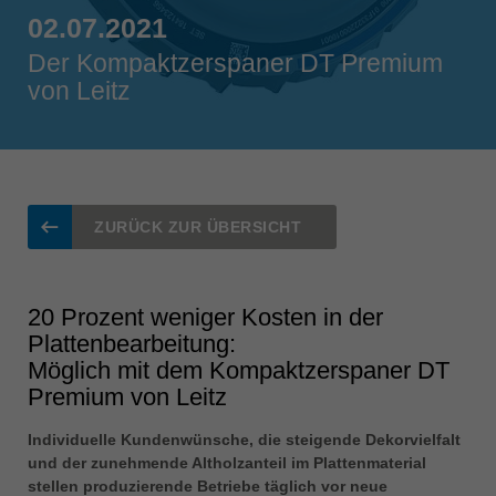
Singapore
02.07.2021
english
Der Kompaktzerspaner DT Premium
von Leitz
Slovenija
slovenski
Suomi
english
Taiwan
ZURÜCK ZUR ÜBERSICHT
english
Türkiye
türkçe
20 Prozent weniger Kosten in der
Plattenbearbeitung:
USA
Möglich mit dem Kompaktzerspaner DT
english
Premium von Leitz
Việt Nam
tiếng việt
Individuelle Kundenwünsche, die steigende Dekorvielfalt
und der zunehmende Altholzanteil im Plattenmaterial
中国
stellen produzierende Betriebe täglich vor neue