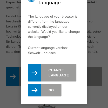
language
Papierdekore oder Wabenplatten ist die Zahnform 2 perfekt
geeignet.
Produktivität, Effizienz, Qualität und Nachhaltigkeit
The language of your browser is
beschreiben diese Generation der Kompaktzerspaner von
different from the language
Leitz in Kürze. Mit dieser leistungsfähigen und
currently displayed on our
hochwirtschaftlichen Werkzeuglösung unterstreicht Leitz seine
website. Would you like to change
Technologieführerschaft erneut und setzt ein klares Zeichen
the language?
für kundenorientierte und marktgerechte Produktentwicklung,
die den Trends der Branche Rechnung trägt und dennoch
Current language version:
stets den Vorteil des Kunden und Anwenders im Blick behält.
Schweiz - deutsch
CHANGE
KOMPAKTZERSPANER DT
LANGUAGE
PREMIUM
NO