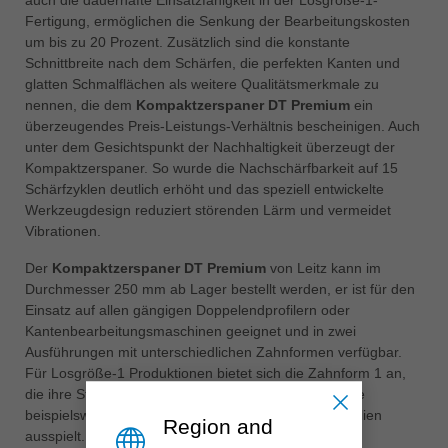
Fertigung, ermöglichen die Senkung der Bearbeitungskosten
um bis zu 20 Prozent. Zusätzlich sind die konstante
Schnittbreite nach dem Schärfen, die perfekten Kanten und
glatten Schmalflächen als weitere Qualitätsmerkmale zu
nennen, die dem
Kompaktzerspaner DT Premium
ein
überzeugendes Preis-Leistungs-Verhältnis bescheinigen. Auch
unter dem Gesichtspunkt der Nachhaltigkeit überzeugt der
Kompaktzerspaner. So wurde die Nachschärfbarkeit auf 15
Schärfzyklen deutlich erhöht und das speziell entwickelte
Werkzeugdesign reduziert störenden Lärm und vermeidet
Vibrationen.
Der
Kompaktzerspaner DT Premium
von Leitz kann im
Durchmesser 250 mm ab Lager bestellt werden, er ist für den
Einsatz auf allen gängigen Doppelendprofilern oder
Kantenbearbeitungsmaschinen geeignet und in zwei
Ausführungen mit unterschiedlichen Zahnformen verfügbar.
Für Losgröße-1 Produktionen bietet sich die Zahnform 1 an,
die ihre Stärken in unterschiedlichsten Materialien wie
beispielsweise Melamin, HPL oder Hochglanzmaterialien
Region and
ausspielt. Für die Bearbeitung hochwertiger Furniere,