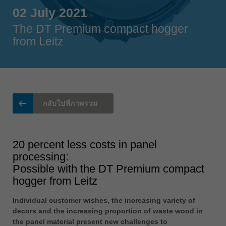
Singapore
02 July 2021
english
The DT Premium compact hogger
Slovenija
from Leitz
slovenski
Suomi
english
Taiwan
english
กลับไปที่ภาพรวม
Türkiye
türkçe
20 percent less costs in panel
USA
processing:
english
Possible with the DT Premium compact
hogger from Leitz
Việt Nam
tiếng việt
Individual customer wishes, the increasing variety of
中国
decors and the increasing proportion of waste wood in
the panel material present new challenges to
中文