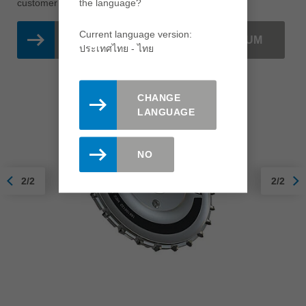
customer and user in mind.
the language?
Current language version:
COMPACT HOGGER DT PREMIUM
ประเทศไทย - ไทย
CHANGE
LANGUAGE
NO
2/2
2/2