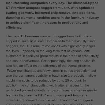
manufacturing companies every day. The diamond-tipped
ประเทศไทย
DT Premium compact hogger from Leitz, with optimized
ไทย
cutting geometry, improved chip removal and additional
damping elements, enables users in the furniture industry
Україна
to achieve significant increases in productivity and
yкраїнська
efficiency.
The new
DT Premium compact hogger
from Leitz offers
support in such situations. Compared to the previously used
hoggers, the DT Premium convinces with significantly longer
tool lives. Especially in the long-term test at various Leitz
customers, it achieved great results in the areas of productivity
and cost-effectiveness. Correspondingly, the long service life
also has an effect on the efficiency of the overall process.
Fewer tool changes and downtimes in series production, but
also the permanent usability in batch size 1 production, allow
machining costs to be reduced by up to 20 percent. In
addition, the constant cutting width after sharpening, the
perfect edges and smooth narrow surfaces are further quality
features that give the
DT Premium compact hogger
a
convincing price-performance ratio. The compact hogger is
also convincing from the point of view of sustainability. The