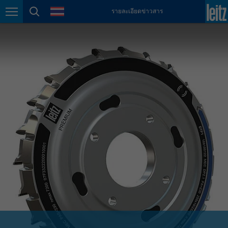
ภาษา
รายละเอียดข่าวสาร
México
การนำทางหน้า
ค้นหาหน้า
español
Nederland
nederlands
Österreich
deutsch
Polska
polski
Portugal
português
România
Română
Schweiz
deutsch
français