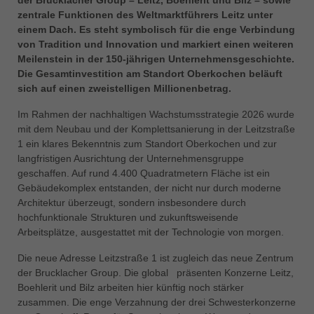
中文
zentrale Funktionen des Weltmarktführers Leitz unter
einem Dach. Es steht symbolisch für die enge Verbindung
ประเทศไทย
von Tradition und Innovation und markiert einen weiteren
ไทย
Meilenstein in der 150-jährigen Unternehmensgeschichte.
Україна
Die Gesamtinvestition am Standort Oberkochen beläuft
yкраїнська
sich auf einen zweistelligen Millionenbetrag.
Im Rahmen der nachhaltigen Wachstumsstrategie 2026 wurde
mit dem Neubau und der Komplettsanierung in der Leitzstraße
1 ein klares Bekenntnis zum Standort Oberkochen und zur
langfristigen Ausrichtung der Unternehmensgruppe
geschaffen. Auf rund 4.400 Quadratmetern Fläche ist ein
Gebäudekomplex entstanden, der nicht nur durch moderne
Architektur überzeugt, sondern insbesondere durch
hochfunktionale Strukturen und zukunftsweisende
Arbeitsplätze, ausgestattet mit der Technologie von morgen.
Die neue Adresse Leitzstraße 1 ist zugleich das neue Zentrum
der Brucklacher Group. Die global präsenten Konzerne Leitz,
Boehlerit und Bilz arbeiten hier künftig noch stärker
zusammen. Die enge Verzahnung der drei Schwesterkonzerne