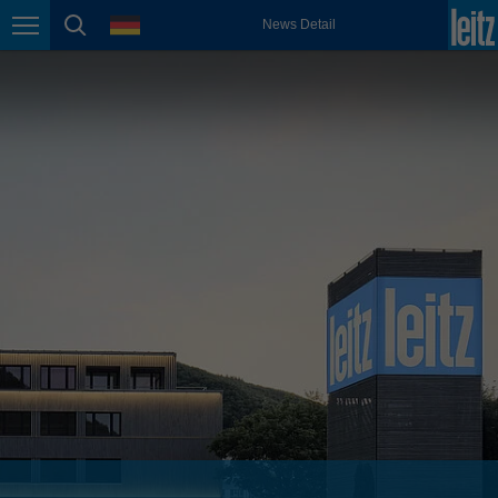
english
Sprache
News Detail
Seitennavigation
Seitensuche
México
español
Nederland
nederlands
Österreich
deutsch
Polska
polski
Portugal
português
România
Română
Schweiz
deutsch
français