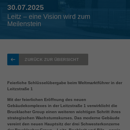
Singapore
30.07.2025
english
Leitz – eine Vision wird zum
Meilenstein
Slovenija
slovenski
Suomi
english
Taiwan
ZURÜCK ZUR ÜBERSICHT
english
Türkiye
türkçe
Feierliche Schlüsselübergabe beim Weltmarktführer in der
Leitzstraße 1
USA
english
Mit der feierlichen Eröffnung des neuen
Gebäudekomplexes in der Leitzstraße 1 verwirklicht die
Việt Nam
Brucklacher Group einen weiteren wichtigen Schritt ihres
tiếng việt
strategischen Wachstumskurses. Das moderne Gebäude
vereint den neuen Hauptsitz der drei Schwesterkonzerne
中国
der Brucklacher Group – Leitz, Boehlerit und Bilz – sowie