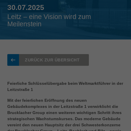
Singapore
30.07.2025
english
Leitz – eine Vision wird zum
Meilenstein
Slovenija
slovenski
Suomi
english
Taiwan
ZURÜCK ZUR ÜBERSICHT
english
Türkiye
türkçe
Feierliche Schlüsselübergabe beim Weltmarktführer in der
Leitzstraße 1
USA
english
Mit der feierlichen Eröffnung des neuen
Gebäudekomplexes in der Leitzstraße 1 verwirklicht die
Việt Nam
Brucklacher Group einen weiteren wichtigen Schritt ihres
tiếng việt
strategischen Wachstumskurses. Das moderne Gebäude
vereint den neuen Hauptsitz der drei Schwesterkonzerne
中国
der Brucklacher Group – Leitz, Boehlerit und Bilz – sowie