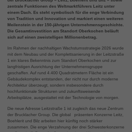
中文
zentrale Funktionen des Weltmarktführers Leitz unter
einem Dach. Es steht symbolisch für die enge Verbindung
ประเทศไทย
von Tradition und Innovation und markiert einen weiteren
ไทย
Meilenstein in der 150-jährigen Unternehmensgeschichte.
Україна
Die Gesamtinvestition am Standort Oberkochen beläuft
yкраїнська
sich auf einen zweistelligen Millionenbetrag.
Im Rahmen der nachhaltigen Wachstumsstrategie 2026 wurde
mit dem Neubau und der Komplettsanierung in der Leitzstraße
1 ein klares Bekenntnis zum Standort Oberkochen und zur
langfristigen Ausrichtung der Unternehmensgruppe
geschaffen. Auf rund 4.400 Quadratmetern Fläche ist ein
Gebäudekomplex entstanden, der nicht nur durch moderne
Architektur überzeugt, sondern insbesondere durch
hochfunktionale Strukturen und zukunftsweisende
Arbeitsplätze, ausgestattet mit der Technologie von morgen.
Die neue Adresse Leitzstraße 1 ist zugleich das neue Zentrum
der Brucklacher Group. Die global präsenten Konzerne Leitz,
Boehlerit und Bilz arbeiten hier künftig noch stärker
zusammen. Die enge Verzahnung der drei Schwesterkonzerne