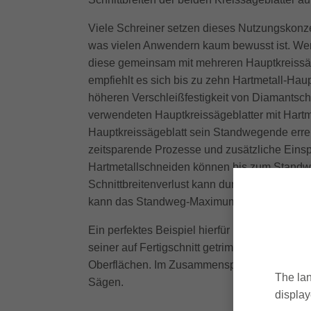
Viele Schreiner setzen dieses Nutzungskonzep
was vielen Anwendern kaum bewusst ist. Wenn 
diese gemeinsam mit mehreren Hauptkreissäg
empfiehlt es sich bis zu zehn Hartmetall-Hau
höheren Verschleißfestigkeit von Diamantschn
verwendeten Hauptkreissägeblatter mit Hartm
Hauptkreissägeblatt sein Standwegende errei
zeitsparende Prozesse und zusätzliche Einsp
Hartmetallschneiden können bis zum Standw
Schnittbreitenverlust kann durch Veränderu
kann das Standweg-Maximum aus allen Werk
Ein perfektes Beispiel hierfür ist die Kombi
seiner auf Fertigschnitt getrimmten Schneiden
Oberflächen. Im Zusammenspiel mit den Diam
The lan
Sägen.
display