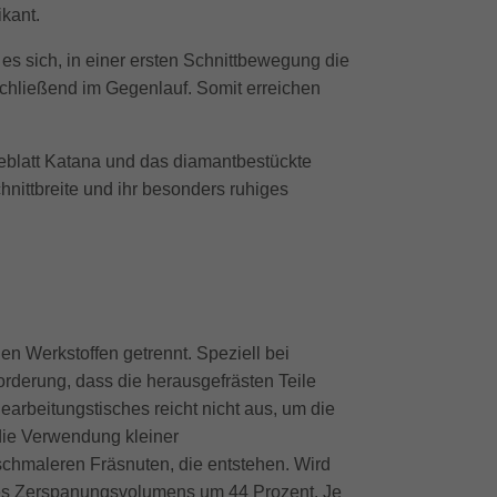
kant.
 es sich, in einer ersten Schnittbewegung die
nschließend im Gegenlauf. Somit erreichen
ägeblatt Katana und das diamantbestückte
nittbreite und ihr besonders ruhiges
n Werkstoffen getrennt. Speziell bei
derung, dass die herausgefrästen Teile
rbeitungstisches reicht nicht aus, um die
 die Verwendung kleiner
schmaleren Fräsnuten, die entstehen. Wird
 des Zerspanungsvolumens um 44 Prozent. Je