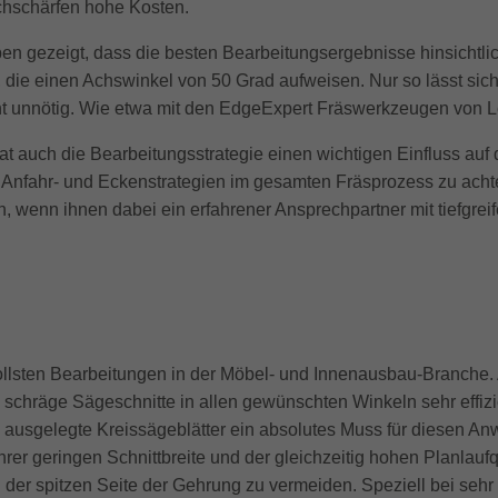
chschärfen hohe Kosten.
n gezeigt, dass die besten Bearbeitungsergebnisse hinsichtlich
 die einen Achswinkel von 50 Grad aufweisen. Nur so lässt sic
t unnötig. Wie etwa mit den EdgeExpert Fräswerkzeugen von Le
 auch die Bearbeitungsstrategie einen wichtigen Einfluss auf 
e Anfahr- und Eckenstrategien im gesamten Fräsprozess zu ach
en, wenn ihnen dabei ein erfahrener Ansprechpartner mit tiefgr
llsten Bearbeitungen in der Möbel- und Innenausbau-Branche. 
hräge Sägeschnitte in allen gewünschten Winkeln sehr effizient
e ausgelegte Kreissägeblätter ein absolutes Muss für diesen 
hrer geringen Schnittbreite und der gleichzeitig hohen Planlau
der spitzen Seite der Gehrung zu vermeiden. Speziell bei sehr