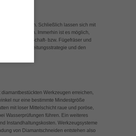
ter ungebrochen. Schließlich lassen sich mit
ach herstellen. Immerhin ist es möglich,
errhölzer mit Schaft- bzw. Fügefräser und
gesetzten Bearbeitungsstrategie und den
mit diamantbestückten Werkzeugen erreichen,
winkel nur eine bestimmte Mindestgröße
en mit loser Mittelschicht raue und poröse,
bei Wasserprüfungen führen. Ein weiteres
 und Instandhaltungskosten. Werkzeugsysteme
endung von Diamantschneiden entstehen also