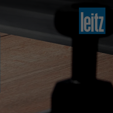
slovenski
english
english
türkçe
english
tiếng việt
中文
ไทย
yкраїнська