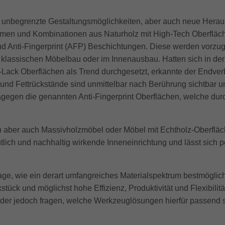
 unbegrenzte Gestaltungsmöglichkeiten, aber auch neue Herau
mmen und Kombinationen aus Naturholz mit High-Tech Oberfläc
ind Anti-Fingerprint (AFP) Beschichtungen. Diese werden vorz
klassischen Möbelbau oder im Innenausbau. Hatten sich in der
ack Oberflächen als Trend durchgesetzt, erkannte der Endverb
nd Fettrückstände sind unmittelbar nach Berührung sichtbar un
gegen die genannten Anti-Fingerprint Oberflächen, welche dur
aber auch Massivholzmöbel oder Möbel mit Echtholz-Oberflächen
ütlich und nachhaltig wirkende Inneneinrichtung und lässt sich p
rage, wie ein derart umfangreiches Materialspektrum bestmöglic
stück und möglichst hohe Effizienz, Produktivität und Flexibili
er jedoch fragen, welche Werkzeuglösungen hierfür passend si