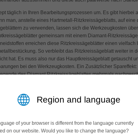
t täglich in Ihren Bearbeitungsprozessen um. Es gibt hierbei a
man, anstelle eines Hartmetall-Ritzkreissägeblatts, auf eine 
eblättern zu verwenden, lassen sich die Werkzeugkosten über 
ptkreissägeblätter gemeinsam mit einem Diamant-Ritzkreissägebl
eidstoffen erreichen diese Ritzkreissägeblätter einen vielfach 
etallbestückung. So verbleibt das Ritzkreissägeblatt weiter in
cht hat. Es muss also nur das Hauptkreissägeblatt getauscht u
arungen bei den Werkzeugkosten. Ein Zusätzlicher Spareffekt: 
egende des Diamant Ritzkreissägeblattes mehrmals nachgeschä
ng der Ritztiefe einfach und ohne großen Mehraufwand kompens
zeugen herausgeholt und Kosten gespart werden.
Region and language
nation aus RazorCut PLUS Kreissägeblättern und DP Ritzkreissä
geometrie auch in empfindlichen Dekoren für perfekte, ausbruchs
ant-Ritzkreissägeblättern können Anwender Kosten sparen und 
guage of your browser is different from the language currently
ed on our website. Would you like to change the language?