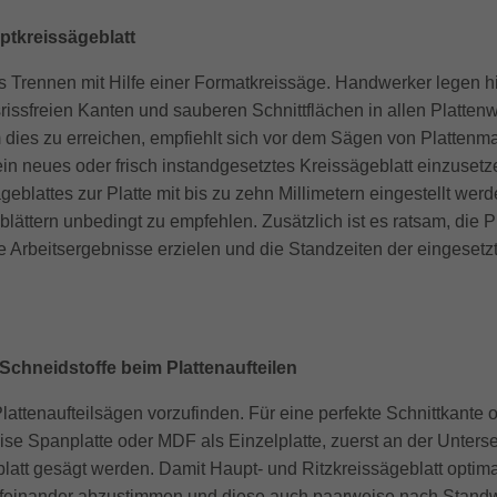
ptkreissägeblatt
s Trennen mit Hilfe einer Formatkreissäge. Handwerker legen hi
usrissfreien Kanten und sauberen Schnittflächen in allen Platte
es zu erreichen, empfiehlt sich vor dem Sägen von Plattenmat
 ein neues oder frisch instandgesetztes Kreissägeblatt einzuset
geblattes zur Platte mit bis zu zehn Millimetern eingestellt wer
blättern unbedingt zu empfehlen. Zusätzlich ist es ratsam, die P
te Arbeitsergebnisse erzielen und die Standzeiten der eingeset
Schneidstoffe beim Plattenaufteilen
attenaufteilsägen vorzufinden. Für eine perfekte Schnittkante
se Spanplatte oder MDF als Einzelplatte, zuerst an der Untersei
tt gesägt werden. Damit Haupt- und Ritzkreissägeblatt optimal 
 aufeinander abzustimmen und diese auch paarweise nach Stan