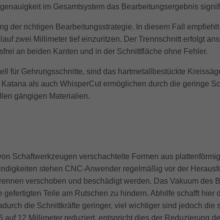
Ungenauigkeit im Gesamtsystem das Bearbeitungsergebnis signifi
ng der richtigen Bearbeitungsstrategie. In diesem Fall empfiehlt
auf zwei Millimeter tief einzuritzen. Der Trennschnitt erfolgt a
rei an beiden Kanten und in der Schnittfläche ohne Fehler.
ziell für Gehrungsschnitte, sind das hartmetallbestückte Kreiss
 Katana als auch WhisperCut ermöglichen durch die geringe Sch
llen gängigen Materialien.
on Schaftwerkzeugen verschachtelte Formen aus plattenförmige
indigkeiten stehen CNC-Anwender regelmäßig vor der Herausfor
rennen verschoben und beschädigt werden. Das Vakuum des Bea
gefertigten Teile am Rutschen zu hindern. Abhilfe schafft hier
ch die Schnittkräfte geringer, viel wichtiger sind jedoch die 
 auf 12 Millimeter reduziert, entspricht dies der Reduzierung