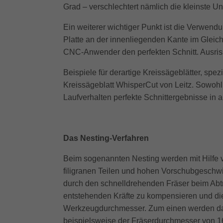
Grad – verschlechtert nämlich die kleinste 
Ein weiterer wichtiger Punkt ist die Verwendu
Platte an der innenliegenden Kante im Gleichl
CNC-Anwender den perfekten Schnitt. Ausrissf
Beispiele für derartige Kreissägeblätter, spe
Kreissägeblatt WhisperCut von Leitz. Sowohl
Laufverhalten perfekte Schnittergebnisse in a
Das Nesting-Verfahren
Beim sogenannten Nesting werden mit Hilfe v
filigranen Teilen und hohen Vorschubgeschw
durch den schnelldrehenden Fräser beim Abt
entstehenden Kräfte zu kompensieren und die 
Werkzeugdurchmesser. Zum einen werden dadur
beispielsweise der Fräserdurchmesser von 16