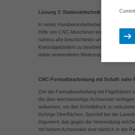
Current
Lösung 3: Stationärtechnik (CNC)
In vielen Handwerksbetrieben hat sich die CN
Hilfe von CNC-Maschinen komplexe Werkstücke
nahezu alle beschichteten und unbeschichtet
Kreissägeblättern zu bearbeiten. Die Qualit
dabei verwendeten Werkzeugsystemen ab.
CNC-Formatbearbeitung mit Schaft- oder 
Ziel der Formatbearbeitung mit Fügefräsern s
die über wechselseitige Achswinkel verfügen
aufweisen, um den Schnittdruck zu reduziere
löchrige Oberflächen. Speziell bei der Lase
Argument, das gegen die Verwendung solcher
mit hohem Achswinkel sind nämlich in der R