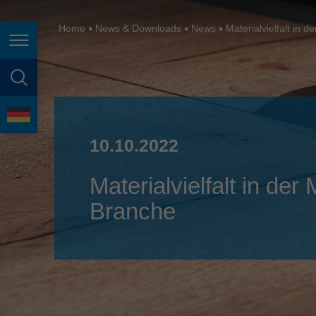
España
France
Home
News & Downloads
News
Materialvielfalt in
Seitennavigation
Great Britain
Italia
Seitensuche
India
Sprache
Japan (日本)
10.10.2022
Lietuva
Materialvielfalt in de
Magyarország
Branche
Malaysia
México