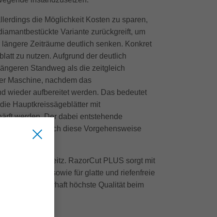
llerdings die Möglichkeit Kosten zu sparen,
diamantbestückte Variante zurückgreift, um
längere Zeiträume deutlich senken. Konkret
att zu nutzen. Aufgrund der deutlich
längeren Standweg als die zeitgleich
 der Maschine, nachdem das
nd wieder aufbereitet werden. Das bedeutet
die Hauptkreissägeblätter mit
rft werden. Der dabei entstehende
iert werden. Durch diese Vorgehensweise
geblättern von Leitz. RazorCut PLUS sorgt mit
freie Kanten sowie für glatte und riefenfreie
erzielen dauerhaft höchste Qualität beim