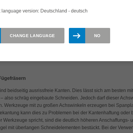
 language version: Deutschland - deutsch
C-Technik als Fertigungskonzept etabliert und der Trend ist wei
 und unterschiedlichste Formen und Bauarten schnell und einf
CHANGE LANGUAGE
NO
en Holzwerkstoffe, Massivholzelemente, Kompaktplatten oder Sp
ät des Bearbeitungsergebnisses hängt jedoch immer von der ein
Fügefräsern
ind beidseitig ausrissfreie Kanten. Dies lässt sich am besten 
 – also schräg eingebaute Schneiden. Jedoch darf dieser Achs
n. Werkzeuge mit zu großen Achswinkeln erzeugen bei Spanplatt
rbekantung kann dies zu Problemen bei der Kantenhaftung oder 
 Werkzeuge spricht, sind die deutlich höheren Anschaffungs-
egel mit überlangen Schneidelementen bestückt. Bei der Verw