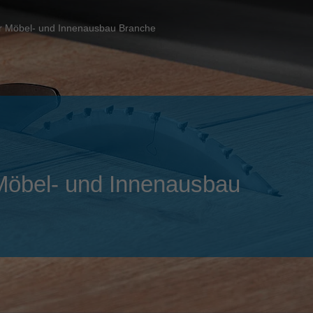
Slovenija
español
Suomi
 der Möbel- und Innenausbau Branche
français
Taiwan
english
Türkiye
italiano
USA
english
Việt Nam
日本語
中国
english
r Möbel- und Innenausbau
ประเทศไทย
magyar
Україна
english
español