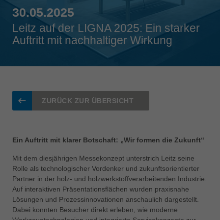
Singapore
30.05.2025
english
Leitz auf der LIGNA 2025: Ein starker
Auftritt mit nachhaltiger Wirkung
Slovenija
slovenski
Suomi
english
Taiwan
ZURÜCK ZUR ÜBERSICHT
english
Türkiye
türkçe
Ein Auftritt mit klarer Botschaft: „Wir formen die Zukunft“
USA
Mit dem diesjährigen Messekonzept unterstrich Leitz seine
english
Rolle als technologischer Vordenker und zukunftsorientierter
Partner in der holz- und holzwerkstoffverarbeitenden Industrie.
Việt Nam
Auf interaktiven Präsentationsflächen wurden praxisnahe
tiếng việt
Lösungen und Prozessinnovationen anschaulich dargestellt.
Dabei konnten Besucher direkt erleben, wie moderne
中国
Werkzeugtechnologien und integrierte Servicekonzepte zur