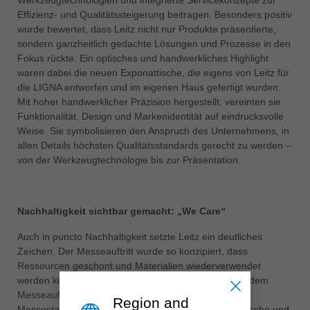
中文
Effizienz- und Qualitätssteigerung beitragen. Besonders positiv
wurde bewertet, dass Leitz nicht nur Produkte präsentierte,
ประเทศไทย
sondern ganzheitlich gedachte Lösungen und Prozesse in den
ไทย
Fokus rückte. Ein optisches und handwerkliches Highlight
Україна
waren dabei die neuen Exponattische, die eigens von Leitz für
yкраїнська
die LIGNA entworfen und im eigenen Haus gefertigt wurden.
Mit hoher handwerklicher Präzision hergestellt, vereinten sie
Funktionalität, Design und Markenidentität auf eindrucksvolle
Weise. Sie symbolisieren den Anspruch des Unternehmens, in
allen Details höchsten Qualitätsstandards gerecht zu werden –
von der Werkzeugtechnologie bis zur Präsentation.
Nachhaltigkeit sichtbar gemacht: „We Care“
Auch in puncto Nachhaltigkeit setzte Leitz ein deutliches
Zeichen. Der Messeauftritt wurde so konzipiert, dass
Ressourcen geschont und Materialien wiederverwendet
werden können. Holz – als zentrales Material verlieh dem
Messeauftritt Authentizität. Viele Komponenten des
Region and
Messestands, einschließlich der eigens gefertigten Tische und