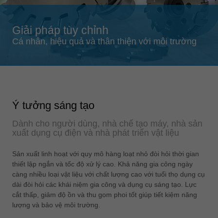
Singapore
english
Giải pháp tùy chỉnh
Slovenija
Cá nhân, hiệu quả và thân thiện với môi trường
slovenski
Suomi
english
Taiwan
Ý tưởng sáng tạo
english
Dành cho người dùng, nhà chế tạo máy, nhà sản
Türkiye
xuất dụng cụ điện và nhà phát triển vật liệu
türkçe
USA
Sản xuất linh hoạt với quy mô hàng loạt nhỏ đòi hỏi thời gian
thiết lập ngắn và tốc độ xử lý cao. Khả năng gia công ngày
english
càng nhiều loại vật liệu với chất lượng cao với tuổi thọ dụng cụ
Việt Nam
dài đòi hỏi các khái niệm gia công và dụng cụ sáng tạo. Lực
tiếng việt
cắt thấp, giảm độ ồn và thu gom phoi tốt giúp tiết kiệm năng
lượng và bảo vệ môi trường.
中国