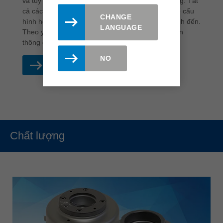
và tùy chỉnh chính xác theo các yêu cầu tương ứng. Tất
cả các tùy chọn xử lý, chẳng hạn như các biến thể cấu
CHANGE
hình hoặc độ dày vật liệu khác nhau, đều được tính đến.
LANGUAGE
Theo yêu cầu, có thể giảm thiểu tối đa sự hao mòn
thông qua lớp phủ gốm.
NO
ĐỌC THÊM
Chất lượng