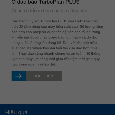
Ổ dao bào TurboPlan PLUS
Công cụ tối ưu hóa cho gia công bào
Dao bào thủy lực TurboPlan PLUS của Leitz khai thác
triệt để tiềm năng của máy hiệu suất cao. Số lượng răng
cao hơn cho phép sử dụng tốc độ tiến dao tối đa trong
khi vẫn giữ được chất lượng bào tốt nhất – và do đó,
năng suất sẽ tăng lên đáng kể. Dao với lớp phủ hiệu
suất cao Marathon kéo dài tuổi thọ của dao hơn nhiều
lần. Thay dao cũng nhanh chóng và an toàn: Hệ thống
kẹp dao thủy lực đồng thời giúp tiết kiệm thời gian quý
báu trong quá trình lắp đặt.
ĐỌC THÊM
Hiệu quả