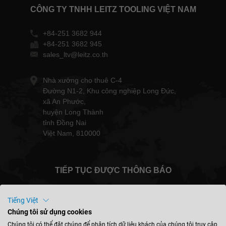
CÔNG TY TNHH LEITZ TOOLING VIỆT NAM
+84-251 3682 944
+84-251 3682 945
sales_ltv@leitz.co.th
Nhà xưởng cho thuê C-4
Đường N1-2, Khu công nghiệp Long Đức,
xã An Phước,
huyện Long Thành
tỉnh Đồng Nai
Việt Nam, 810000
TIẾP TỤC ĐƯỢC THÔNG BÁO
Tiếng Việt
Chúng tôi sử dụng cookies
Việt Nam - tiếng việt
Chúng tôi có thể đặt chúng để phân tích dữ liệu khách của chúng tôi truy cập