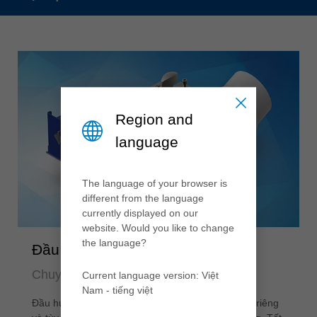
Region and
language
The language of your browser is
different from the language
currently displayed on our
website. Would you like to change
the language?
Đầu hút phoi DFC®
Chuyên gia thu gom bụi hiệu quả
Current language version: Việt
Nam - tiếng việt
Đầu hút phoi Leitz DFC®-Extraction được thiết kế riêng