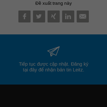
Đề xuất trang này
MAIL
FACEBOOK
TWITTER
XING
LINKEDIN
Tiếp tục được cập nhật. Đăng ký
tại đây để nhận bản tin Leitz.