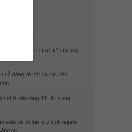
ên nhà sản xuất
cụ được xác minh trực tiếp từ nhà
ệu dễ dàng với tất cả các bên
rình
oud là nền tảng dữ liệu trung
n toàn và có thể truy xuất nguồn
công cụ