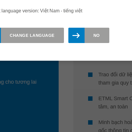
NHẬN XÉT
 language version: Việt Nam - tiếng việt
Tiêu chuẩn li
CHANGE LANGUAGE
NO
dừng máy
Dữ liệu công 
sản xuất
Trao đổi dữ li
g cho tương lai
tham gia quy t
ETML Smart Cl
tâm, an toàn
Minh bạch hoà
gốc thông tin 