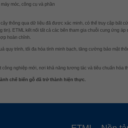
c máy móc, công cụ và phần
cậy thông qua dữ liệu đã được xác minh, có thể truy cập bất c
ng tin). ETML kết nối tất cả các bên tham gia chuỗi cung ứng á
 hợp hoàn chỉnh.
ả quy trình, tối đa hóa tính minh bạch, tăng cường bảo mật thôn
 công nghiệp mới, nơi khả năng tương tác và tiêu chuẩn hóa t
ành chế biến gỗ đã trở thành hiện thực.
ETML - Nền tả