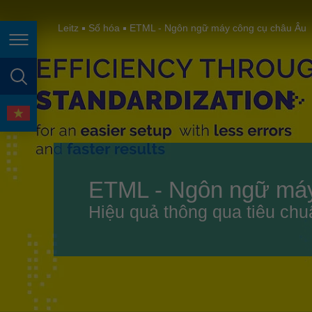
España
France
Leitz
Số hóa
ETML - Ngôn ngữ máy công cụ châu Âu
Điều hướng trang
Great Britain
Italia
tìm kiếm trang
India
ngôn ngữ
Japan (日本)
Lietuva
ETML - Ngôn ngữ máy
Magyarország
Hiệu quả thông qua tiêu ch
Malaysia
México