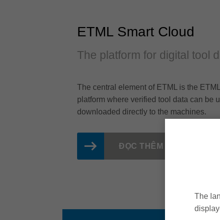
ETML Smart Cloud
The platform for digital tool 
The central element of ETML is the ETML
platform where verified tool data can b
downloaded directly to the machines.
ĐỌC THÊM
The lan
display