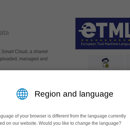
data
 Smart Cloud, a shared
e uploaded, managed and
Region and language
guage of your browser is different from the language currently
ed on our website. Would you like to change the language?