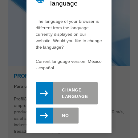
language
The language of your browser is
different from the language
currently displayed on our
website. Would you like to change
the language?
Current language version: México
- español
PROFILCUT Q PREMIUM
Para un mayor rendimiento y calidad de corte
CHANGE
LANGUAGE
ProfilCut Q Premium es la solución definitiva para
empresas que quieren sacar más provecho de su
producción. Con velocidades de corte de hasta 120 m/s,
NO
es el sistema de herramientas más rápido de la
industria. La reducción resultante en el tiempo de
fresado ahorra tiempo y dinero a los usuarios.