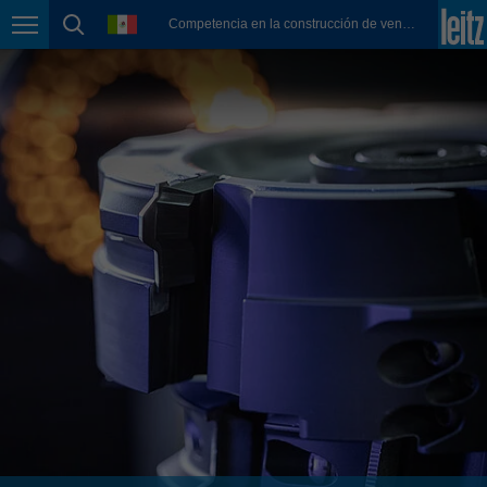
english
language
Competencia en la construcción de ventanas
Page navigation
page search
México
español
Nederland
nederlands
Österreich
deutsch
Polska
polski
Portugal
português
România
Română
Schweiz
deutsch
français