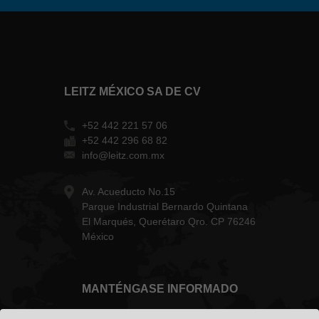
LEITZ MÉXICO SA DE CV
+52 442 221 57 06
+52 442 296 68 82
info@leitz.com.mx
Av. Acueducto No.15
Parque Industrial Bernardo Quintana
El Marqués, Querétaro Qro. CP 76246
México
MANTÉNGASE INFORMADO