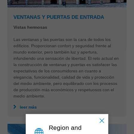
VENTANAS Y PUERTAS DE ENTRADA
Vistas hermosas
Las ventanas y las puertas son la cara de todos los
edificios. Proporcionan confort y seguridad frente al
mundo exterior, pero también luz y apertura,
infundiendo una sensación de libertad. El reto actual en
la construcción de ventanas y puertas es satisfacer las
expectativas de los consumidores en cuanto a
elegancia, funcionalidad, calidad de vida y protección
del medio ambiente, pero equilibrado con los procesos
de producción más económicos y respetuosos con el
medio ambiente.
leer más
Region and