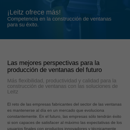
Singapore
¡Leitz ofrece más!
english
Competencia en la construcción de ventanas
Slovenija
para su éxito.
slovenski
Suomi
english
Taiwan
Las mejores perspectivas para la
english
producción de ventanas del futuro
Türkiye
Más flexibilidad, productividad y calidad para la
türkçe
construcción de ventanas con las soluciones de
USA
Leitz
english
El reto de las empresas fabricantes del sector de las ventanas
Việt Nam
es mantenerse al día en un mercado que evoluciona
tiếng việt
constantemente. En el futuro, las empresas sólo tendrán éxito
si son capaces de satisfacer al máximo las expectativas de los
中国
usuarios finales con productos innovadores y técnicamente