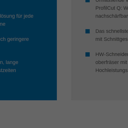
ProfilCut Q: 
ösung für jede
nachschärfba
ine
Das schnells
rch geringere
mit Schnittge
HW-Schneiden,
n, lange
oberfräser mi
tzeiten
Hochleistungs