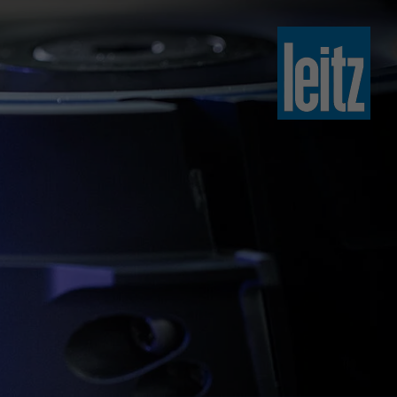
slovenski
english
english
türkçe
english
tiếng việt
中文
ไทย
yкраїнська