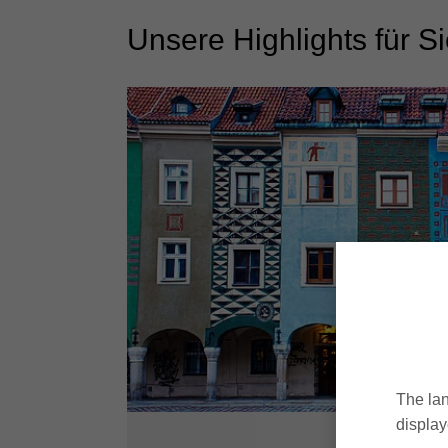
Unsere Highlights für S
The lan
display