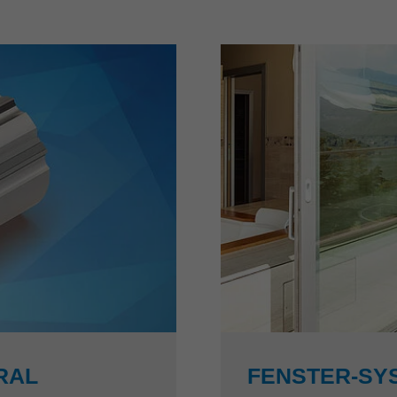
RAL
FENSTER-SY