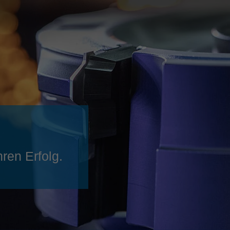
Slovenija
español
Suomi
français
Taiwan
english
Türkiye
italiano
USA
english
Việt Nam
日本語
中国
english
ประเทศไทย
magyar
ren Erfolg.
Україна
english
español