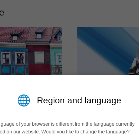
ie
Region and language
guage of your browser is different from the language currently
ed on our website. Would you like to change the language?