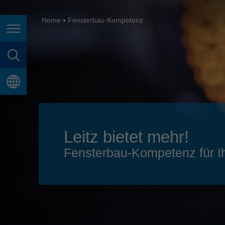
España
France
Home
Fensterbau-Kompetenz
Seitennavigation
Great Britain
Italia
Seitensuche
India
Sprache
Japan (日本)
Lietuva
Leitz bietet mehr!
Magyarország
Fensterbau-Kompetenz für Ih
Malaysia
México