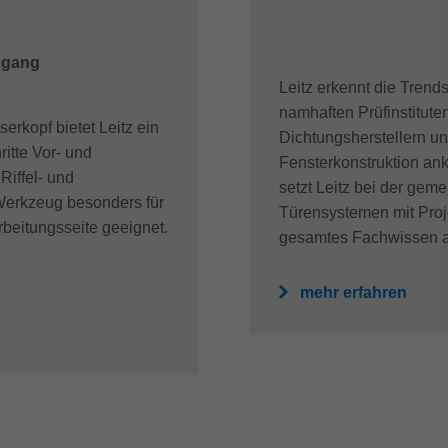
tsgang
Leitz erkennt die Trend
namhaften Prüfinstitut
erkopf bietet Leitz ein
Dichtungsherstellern un
itte Vor- und
Fensterkonstruktion an
Riffel- und
setzt Leitz bei der ge
 Werkzeug besonders für
Türensystemen mit Proje
rbeitungsseite geeignet.
gesamtes Fachwissen a
mehr erfahren