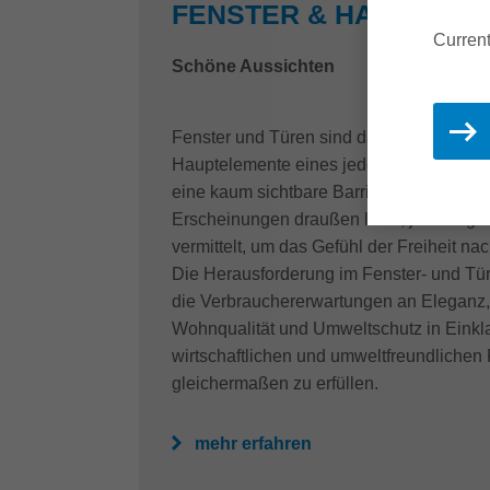
FENSTER & HAUSTÜRE
Current
Schöne Aussichten
Fenster und Türen sind das Gesicht und 
Hauptelemente eines jeden Gebäudes. Gle
eine kaum sichtbare Barriere, die die Welt
Erscheinungen draußen lässt, jedoch ge
vermittelt, um das Gefühl der Freiheit n
Die Herausforderung im Fenster- und Tür
die Verbrauchererwartungen an Eleganz, 
Wohnqualität und Umweltschutz in Einkla
wirtschaftlichen und umweltfreundlichen 
gleichermaßen zu erfüllen.
mehr erfahren