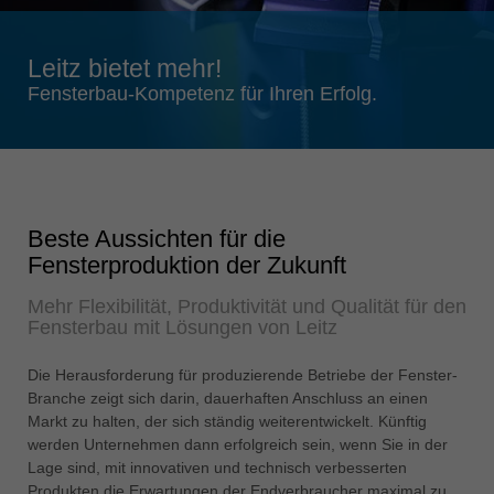
Singapore
english
Leitz bietet mehr!
Slovenija
Fensterbau-Kompetenz für Ihren Erfolg.
slovenski
Suomi
english
Taiwan
Beste Aussichten für die
english
Fensterproduktion der Zukunft
Türkiye
Mehr Flexibilität, Produktivität und Qualität für den
türkçe
Fensterbau mit Lösungen von Leitz
USA
english
Die Herausforderung für produzierende Betriebe der Fenster-
Branche zeigt sich darin, dauerhaften Anschluss an einen
Việt Nam
Markt zu halten, der sich ständig weiterentwickelt. Künftig
tiếng việt
werden Unternehmen dann erfolgreich sein, wenn Sie in der
Lage sind, mit innovativen und technisch verbesserten
中国
Produkten die Erwartungen der Endverbraucher maximal zu