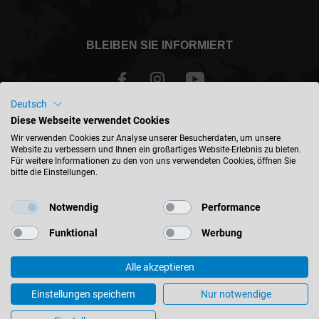
BLEIBEN SIE INFORMIERT
Deutsch
Diese Webseite verwendet Cookies
Österreich - deutsch
Wir verwenden Cookies zur Analyse unserer Besucherdaten, um unsere
Website zu verbessern und Ihnen ein großartiges Website-Erlebnis zu bieten.
Für weitere Informationen zu den von uns verwendeten Cookies, öffnen Sie
STANDORT FINDEN
bitte die Einstellungen.
Notwendig
Performance
Funktional
Werbung
© 2026 Leitz GmbH & Co. KG
Alle akzeptieren
Impressum
Kontakt
Datenschutz
AGB
Einkaufsbedingungen
Unternehmenspolitik
Einstellungen speichern
Nur notwendige
Cookie-Einstellungen