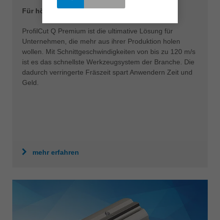
Für höchste Performance und Schnittqualität
ProfilCut Q Premium ist die ultimative Lösung für
Unternehmen, die mehr aus ihrer Produktion holen
wollen. Mit Schnittgeschwindigkeiten von bis zu 120 m/s
ist es das schnellste Werkzeugsystem der Branche. Die
dadurch verringerte Fräszeit spart Anwendern Zeit und
Geld.
mehr erfahren