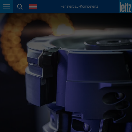
english
Sprache
Fensterbau-Kompetenz
Seitennavigation
Seitensuche
México
español
Nederland
nederlands
Österreich
deutsch
Polska
polski
Portugal
português
România
Română
Schweiz
deutsch
français