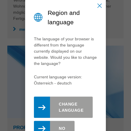
Wohnqualität und Umweltschutz in Einklang mit einer
Region and
möglichst wirtschaftlichen und umweltfreundlichen
Fertigung gleichermaßen zu erfüllen.
language
mehr erfahren
The language of your browser is
different from the language
currently displayed on our
website. Would you like to change
the language?
Current language version:
Österreich - deutsch
CHANGE
LANGUAGE
PROFILCUT Q PREMIUM
NO