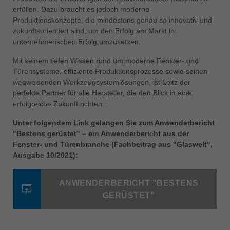
中文
erfüllen. Dazu braucht es jedoch moderne
Produktionskonzepte, die mindestens genau so innovativ und
ประเทศไทย
zukunftsorientiert sind, um den Erfolg am Markt in
ไทย
unternehmerischen Erfolg umzusetzen.
Україна
Mit seinem tiefen Wissen rund um moderne Fenster- und
yкраїнська
Türensysteme, effiziente Produktionsprozesse sowie seinen
wegweisenden Werkzeugsystemlösungen, ist Leitz der
perfekte Partner für alle Hersteller, die den Blick in eine
erfolgreiche Zukunft richten.
Unter folgendem Link gelangen Sie zum Anwenderbericht
"Bestens gerüstet" – ein Anwenderbericht aus der
Fenster- und Türenbranche (Fachbeitrag aus "Glaswelt",
Ausgabe 10/2021):
ANWENDERBERICHT "BESTENS
GERÜSTET"