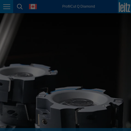
english
language
ProfilCut Q Diamond
Page navigation
page search
México
español
Nederland
nederlands
Österreich
deutsch
Polska
polski
Portugal
português
România
Română
Schweiz
deutsch
français