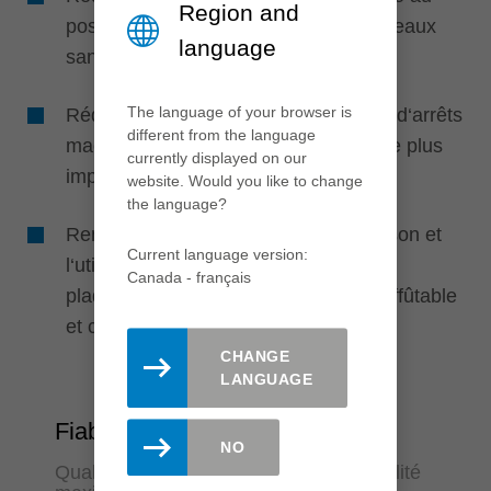
Region and
positionnement automatique des couteaux
language
sans aide au réglage
The language of your browser is
Réduction de l‘entretien et des temps d‘arrêts
different from the language
machines grâce à une tenue de coupe plus
currently displayed on our
importante
website. Would you like to change
the language?
Rentabilité maximale par la combinaison et
Current language version:
l‘utilisation simultanée de système à
Canada - français
plaquettes jetables et de système réaffûtable
et constant
CHANGE
LANGUAGE
Fiabilité
NO
Qualité d'usinage constante et convivialité