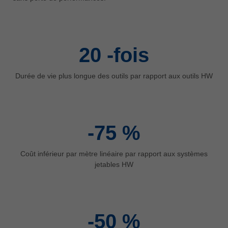
中文
ประเทศไทย
ไทย
20
-fois
Україна
yкраїнська
Durée de vie plus longue des outils par rapport aux outils HW
-75
%
Coût inférieur par mètre linéaire par rapport aux systèmes
jetables HW
-50
%