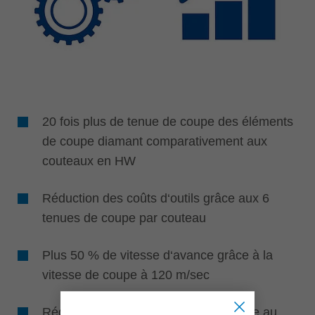
20 fois plus de tenue de coupe des éléments
de coupe diamant comparativement aux
couteaux en HW
Réduction des coûts d‘outils grâce aux 6
tenues de coupe par couteau
Plus 50 % de vitesse d‘avance grâce à la
vitesse de coupe à 120 m/sec
Réduction des temps de réglage grâce au