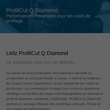
Singapore
ProfilCut Q Diamond
english
Performances maximales pour les outils de
Slovenija
profilage
slovenski
Suomi
english
Taiwan
Leitz ProfilCut Q Diamond
english
Le spécialiste pour les cas difficiles
Türkiye
türkçe
En raison de leurs propriétés, les matériaux abrasifs ou
USA
composites ne sont pas faciles à usiner. L‘outil et le matériau
english
de coupe s‘usent rapidement, ce qui augmente les coûts de
production. La combinaison unique d‘un corps en aluminium
Việt Nam
ultraléger et d‘arêtes de coupe interchangeables en diamant à
tiếng việt
profil et diamètre constants, réaffûtable, ProfilCut Q Diamond
permet un usinage efficace des matériaux abrasifs. Précis et
中国
sans perte de performances.