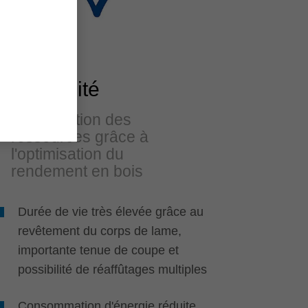
Durabilité
Préservation des
ressources grâce à
l'optimisation du
rendement en bois
Durée de vie très élevée grâce au
revêtement du corps de lame,
importante tenue de coupe et
possibilité de réaffûtages multiples
Consommation d'énergie réduite