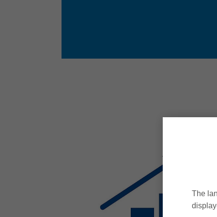
The lan
display