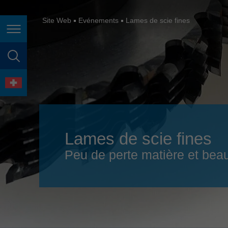
España
France
Site Web
Evénements
Lames de scie fines
Page navigation
Great Britain
Italia
page search
India
language
Japan (日本)
Lietuva
Lames de scie fines
Magyarország
Peu de perte matière et bea
Malaysia
México