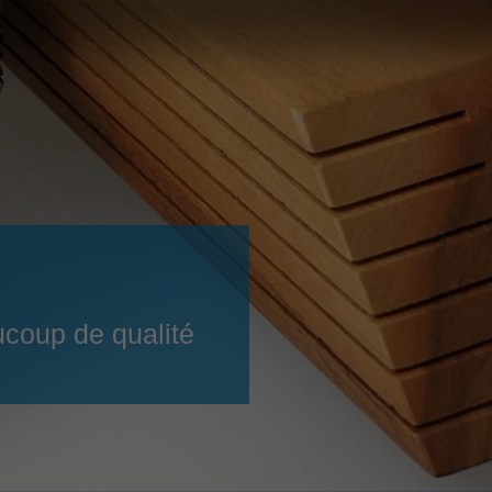
Slovenija
español
Suomi
français
Taiwan
english
Türkiye
italiano
USA
english
Việt Nam
日本語
中国
english
ประเทศไทย
magyar
ucoup de qualité
Україна
english
español