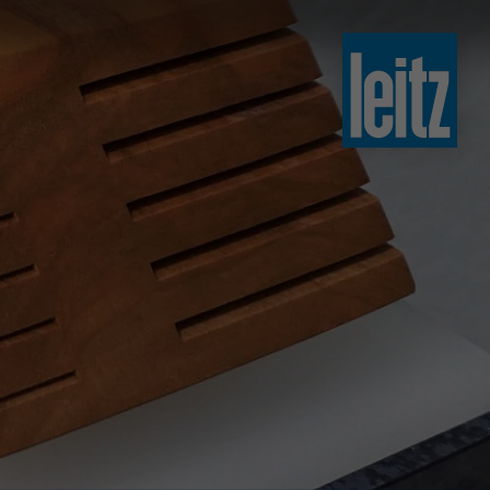
slovenski
english
english
türkçe
english
tiếng việt
中文
ไทย
yкраїнська