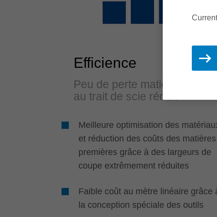
Current
Efficience
Peu de perte matière grâce
au trait de scie réduit
Meilleure optimisation des matériau
et réduction des coûts des matières
premières grâce à des largeurs de
coupe extrêmement réduites
Faible coût au mètre linéaire grâce 
la conception spéciale des outils