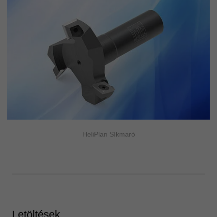
HeliPlan Síkmaró
Letöltések