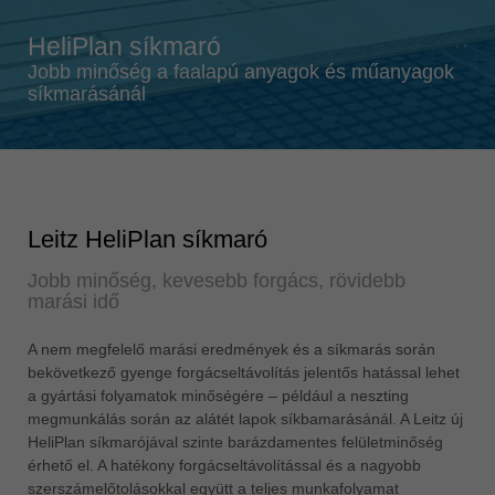
Singapore
english
HeliPlan síkmaró
Slovenija
Jobb minőség a faalapú anyagok és műanyagok
síkmarásánál
slovenski
Suomi
english
Taiwan
english
Leitz HeliPlan síkmaró
Türkiye
Jobb minőség, kevesebb forgács, rövidebb
türkçe
marási idő
USA
A nem megfelelő marási eredmények és a síkmarás során
english
bekövetkező gyenge forgácseltávolítás jelentős hatással lehet
Việt Nam
a gyártási folyamatok minőségére – például a neszting
megmunkálás során az alátét lapok síkbamarásánál. A Leitz új
tiếng việt
HeliPlan síkmarójával szinte barázdamentes felületminőség
中国
érhető el. A hatékony forgácseltávolítással és a nagyobb
中文
szerszámelőtolásokkal együtt a teljes munkafolyamat