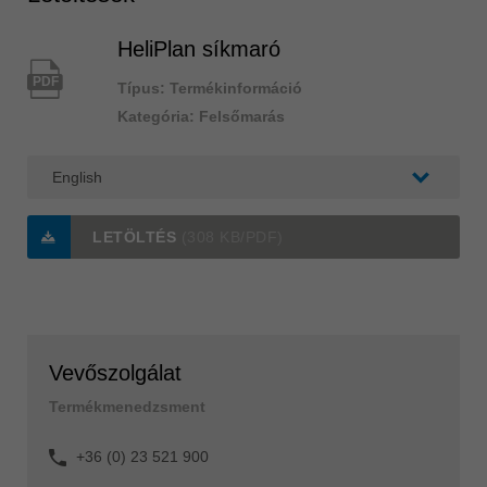
HeliPlan síkmaró
PDF
Típus: Termékinformáció
Kategória: Felsőmarás
LETÖLTÉS
(308 KB/PDF)
Vevőszolgálat
Termékmenedzsment
+36 (0) 23 521 900