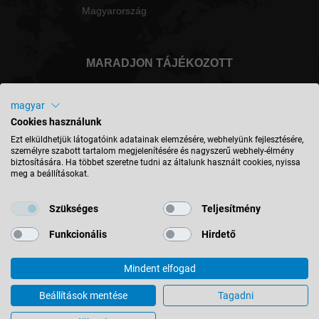
Magyarország
MARADJON TÁJÉKOZOTT
magyar
Cookies használunk
Magyarország - magyar
Ezt elküldhetjük látogatóink adatainak elemzésére, webhelyünk fejlesztésére,
személyre szabott tartalom megjelenítésére és nagyszerű webhely-élmény
biztosítására. Ha többet szeretne tudni az általunk használt cookies, nyissa
meg a beállításokat.
HELY KERESÉSE
Szükséges
Teljesítmény
Funkcionális
Hirdető
Mindent elfogad
© 2026 Leitz GmbH & Co. KG
Impresszum
Kapcsolat
Adatvédelem
ÁSZF
Beállítások mentése
Tagadni
Cookie-beállítások