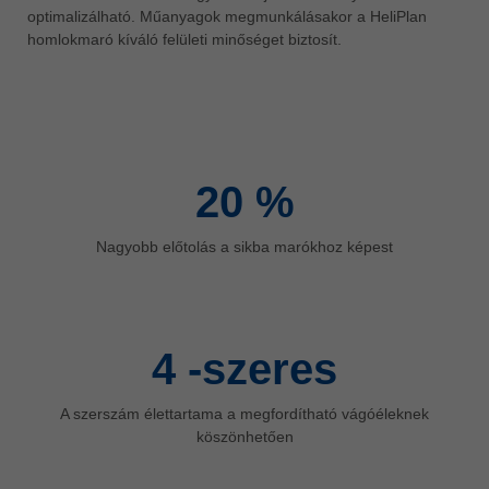
optimalizálható. Műanyagok megmunkálásakor a HeliPlan
ประเทศไทย
homlokmaró kíváló felületi minőséget biztosít.
ไทย
Україна
yкраїнська
20
%
Nagyobb előtolás a sikba marókhoz képest
4
-szeres
A szerszám élettartama a megfordítható vágóéleknek
köszönhetően