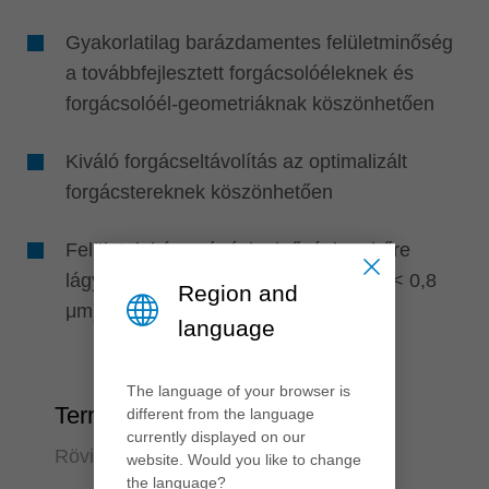
Gyakorlatilag barázdamentes felületminőség
a továbbfejlesztett forgácsolóéleknek és
forgácsolóél-geometriáknak köszönhetően
Kiváló forgácseltávolítás az optimalizált
forgácstereknek köszönhetően
Felületek kész vágási minőségben hőre
lágyuló lemezek feldolgozásakor (Ra < 0,8
Region and
μm)
language
The language of your browser is
Termelékenység
different from the language
currently displayed on our
Rövidebb megmunkálási idő
website. Would you like to change
the language?