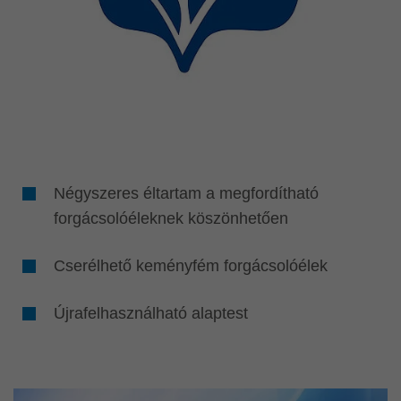
Négyszeres éltartam a megfordítható
forgácsolóéleknek köszönhetően
Cserélhető keményfém forgácsolóélek
Újrafelhasználható alaptest