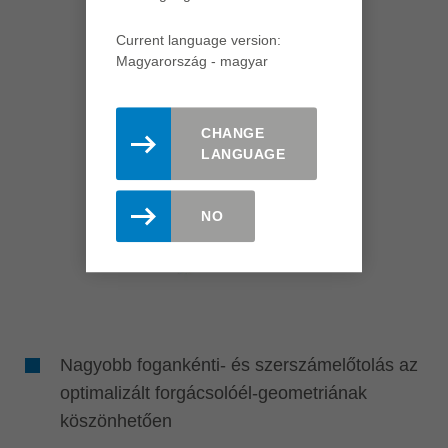
Current language version:
Magyarország - magyar
CHANGE
LANGUAGE
NO
Nagyobb fogankénti- és szerszámelőtolás az
optimalizált forgácsolóél-geometriának
köszönhetően