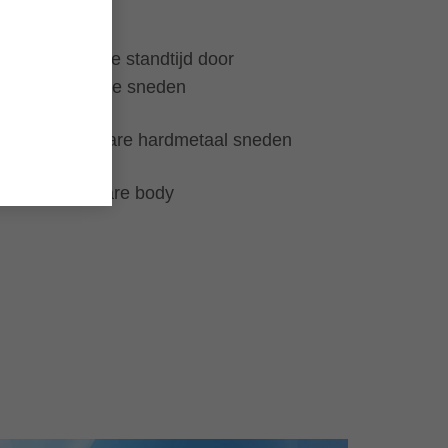
efficiënt
Viervoudige standtijd door
omkeerbare sneden
Uitwisselbare hardmetaal sneden
Herbruikbare body