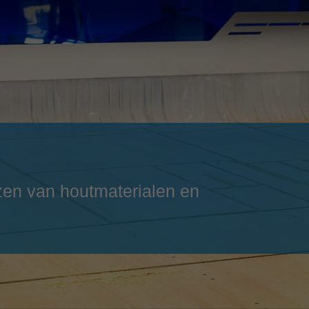
Slovenija
español
Suomi
français
Taiwan
english
Türkiye
italiano
USA
english
Việt Nam
日本語
中国
english
rezen van houtmaterialen en
ประเทศไทย
magyar
Україна
english
español