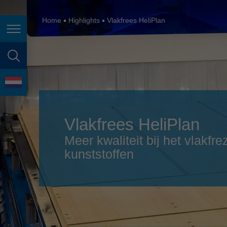
España
France
Home
Highlights
Vlakfrees HeliPlan
Page navigation
Great Britain
Italia
page search
India
language
Japan (日本)
Vlakfrees HeliPlan
Lietuva
Meer kwaliteit bij het vlakf
Magyarország
kunststoffen
Malaysia
México