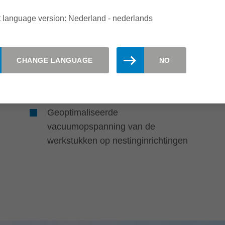
Hogere tand- en
 language version: Nederland - nederlands
gereedschapsaanvoer door
e
geoptimaliseerde snedengeometrie
CHANGE LANGUAGE
NO
Verbeterde productiviteit door
gereduceerde freestijd
Geoptimaliseerde
vacuumopspanning van de
werkstukken op nestinginrichtingen