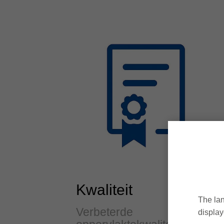
Kwaliteit
The lan
Verbeterde
display