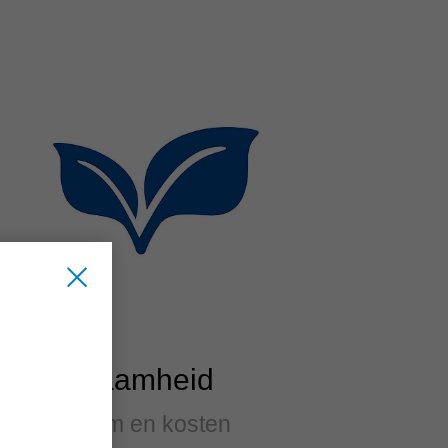
Duurzaamheid
Duurzaam en kosten