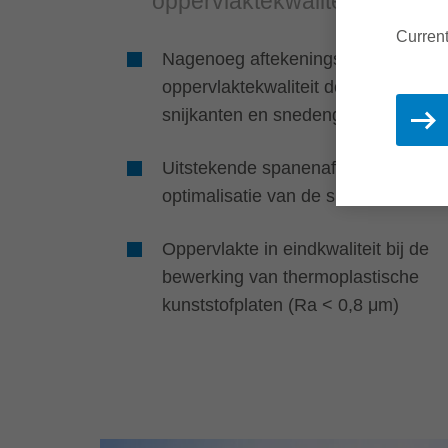
oppervlaktekwaliteit
Current
Nagenoeg aftekeningsvrije
oppervlaktekwaliteit door verbeterd
snijkanten en snedengeometrie
Uitstekende spanenafvoer door
optimalisatie van de spaanruimte
Oppervlakte in eindkwaliteit bij de
bewerking van thermoplastische
kunststofplaten (Ra < 0,8 μm)