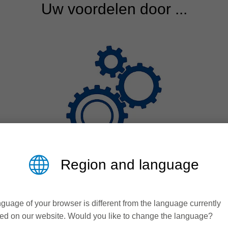
Uw voordelen door ...
Region and language
Productiviteit
guage of your browser is different from the language currently
Kortere bewerkingstijden
ed on our website. Would you like to change the language?