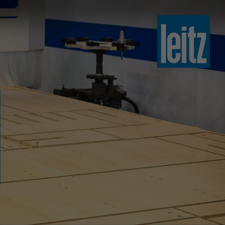
slovenski
english
english
türkçe
english
tiếng việt
中文
ไทย
yкраїнська