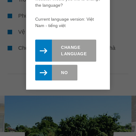
the language?
Phòng tránh CO2
Current language version: Việt
Nam - tiếng việt
Vệ sinh môi trường, nguồn nước
Cho động vật và côn trùng một ngôi nhà
CHANGE
LANGUAGE
NO