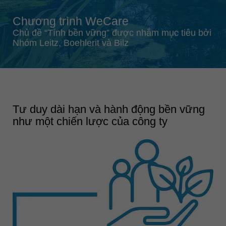
Singapore
Chương trình WeCare
english
Chủ đề “Tính bền vững” được nhắm mục tiêu bởi
Slovenija
Nhóm Leitz, Boehlerit và Bilz
slovenski
Suomi
english
Taiwan
Tư duy dài hạn và hành động bền vững
english
như một chiến lược của công ty
Türkiye
türkçe
USA
english
Việt Nam
tiếng việt
中国