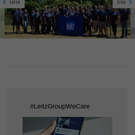
16/16
2/16
#LeitzGroupWeCare