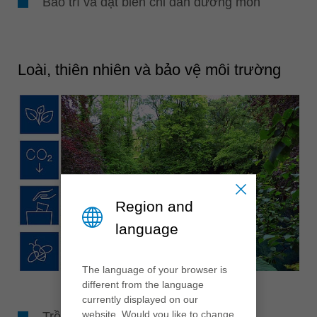
Bảo trì và đặt biển chỉ dẫn đường mòn
Loài, thiên nhiên và bảo vệ môi trường
Region and
language
The language of your browser is
different from the language
currently displayed on our
website. Would you like to change
Trồng rừng, tạo vùng hoa