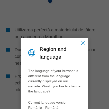
Utilizarea perfectă a materialului de tăiere
prin acoperirea Marathon
Region and
Durată de viață a sculei de până la 6 ori în
language
comparație cu cuțitele de rindeluit HS
neacoperite
The language of your browser is
Protecția rulmenților mașinii datorită
different from the language
currently displayed on our
echilibrului sporit, cuțite furnizate cu o
website. Would you like to change
toleranță precisă de greutate
the language?
Current language version:
România - Română