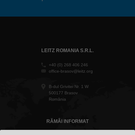
LEITZ ROMANIA S.R.L.
+40 (0) 268 406 246
office-brasov@leitz.org
B-dul Grivitei Nr. 1 W
500177 Brasov
România
RĂMÂI INFORMAT