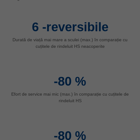
ประเทศไทย
ไทย
6
-reversibile
Україна
yкраїнська
Durată de viață mai mare a sculei (max.) în comparație cu
cuțitele de rindeluit HS neacoperite
-80
%
Efort de service mai mic (max.) în comparație cu cuțitele de
rindeluit HS
-80
%