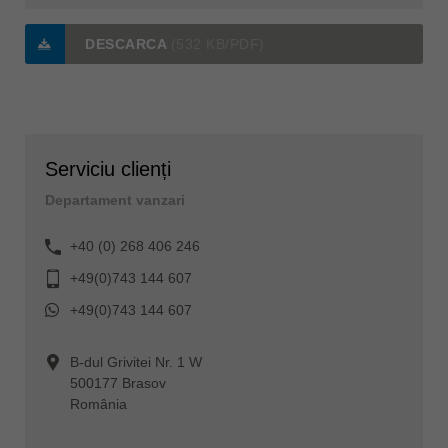
DESCARCA
(532 KB/PDF)
Serviciu clienți
Departament vanzari
+40 (0) 268 406 246
+49(0)743 144 607
+49(0)743 144 607
B-dul Grivitei Nr. 1 W
500177 Brasov
România