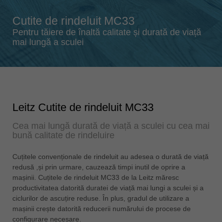
Singapore
english
Cutite de rindeluit MC33
Slovenija
Pentru tăiere de înaltă calitate și durată de viață
mai lungă a sculei
slovenski
Suomi
english
Taiwan
english
Leitz Cutite de rindeluit MC33
Türkiye
Cea mai lungă durată de viață a sculei cu cea mai
türkçe
bună calitate de rindeluire
USA
Cuțitele convenționale de rindeluit au adesea o durată de viață
english
redusă ,și prin urmare, cauzează timpi inutil de oprire a
Việt Nam
mașinii. Cuțitele de rindeluit MC33 de la Leitz măresc
productivitatea datorită duratei de viață mai lungi a sculei și a
tiếng việt
ciclurilor de ascuțire reduse. În plus, gradul de utilizare a
中国
mașinii crește datorită reducerii numărului de procese de
中文
configurare necesare.