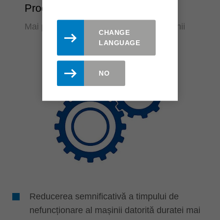
Productivitate
Mai puțin timp de nefuncționare a mașinii
CHANGE
LANGUAGE
NO
Reducerea semnificativă a timpului de
nefuncționare al mașinii datorită duratei mai