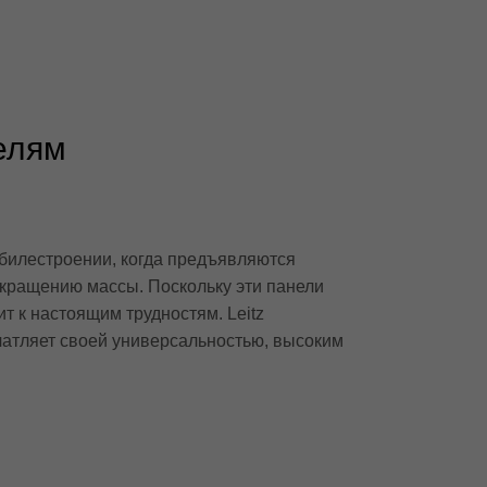
елям
билестроении, когда предъявляются
окращению массы. Поскольку эти панели
т к настоящим трудностям. Leitz
чатляет своей универсальностью, высоким