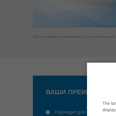
Фреза концевая спиральная для окончательной
ВАШИ ПРЕИМУЩЕСТ
The lan
display
Подходит для обработки в