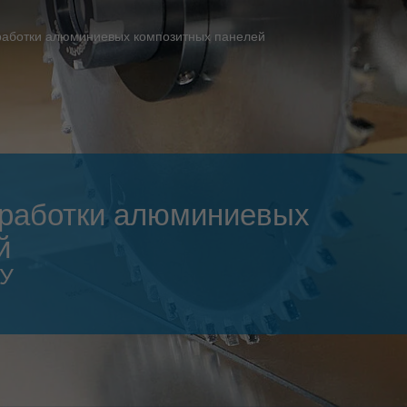
Slovenija
español
Suomi
работки алюминиевых композитных панелей
français
Taiwan
english
Türkiye
italiano
USA
english
Việt Nam
日本語
бработки алюминиевых
中国
english
й
ประเทศไทย
magyar
ПУ
Україна
english
español