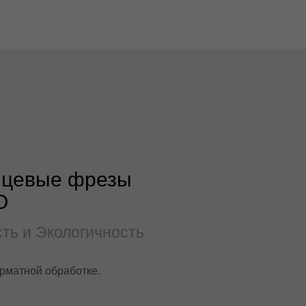
нцевые фрезы
O
ть и Экологичность
рматной обработке.