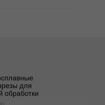
осплавные
фрезы для
й обработки
во