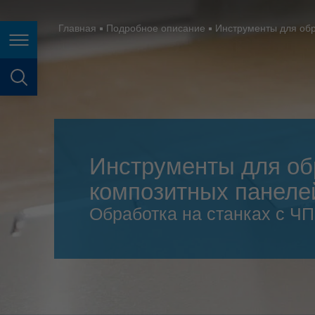
España
France
Главная
Подробное описание
Инструменты для об
Page navigation
Great Britain
Italia
page search
India
Japan (日本)
Инструменты для о
Lietuva
композитных панеле
Magyarország
Обработка на станках с Ч
Malaysia
México