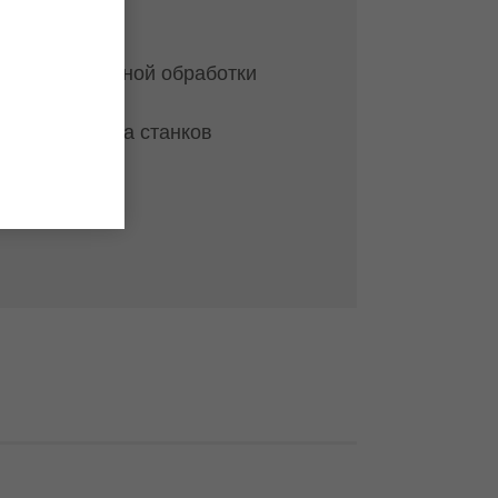
глов
а для форматной обработки
я большинства станков
ки поставки