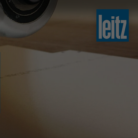
slovenski
english
english
türkçe
english
tiếng việt
中文
ไทย
yкраїнська