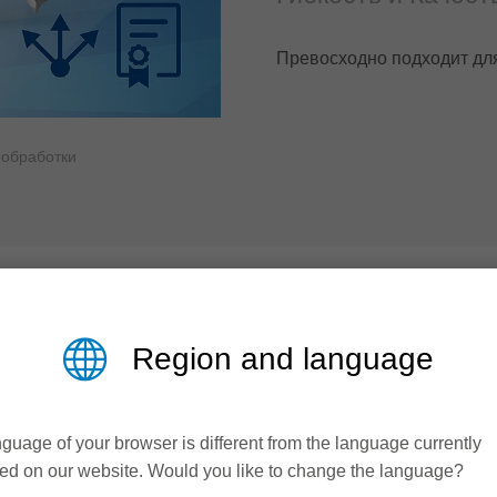
Превосходно подходит дл
 обработки
Region and language
ВА
ГЛАВНОЕ
guage of your browser is different from the language currently
ed on our website. Would you like to change the language?
сех алюминиевых
Малые диаме