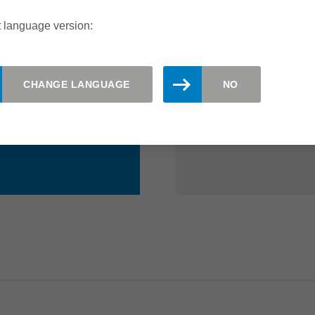
внутренних у
 language version:
и
Два диаметр
Подходит дл
CHANGE LANGUAGE
NO
Короткие сро