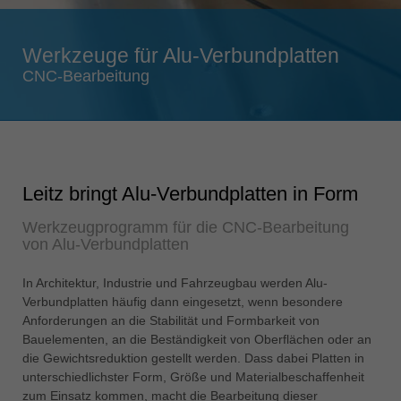
Singapore
english
Werkzeuge für Alu-Verbundplatten
Slovenija
CNC-Bearbeitung
slovenski
Suomi
english
Taiwan
Leitz bringt Alu-Verbundplatten in Form
english
Werkzeugprogramm für die CNC-Bearbeitung
Türkiye
von Alu-Verbundplatten
türkçe
USA
In Architektur, Industrie und Fahrzeugbau werden Alu-
Verbundplatten häufig dann eingesetzt, wenn besondere
english
Anforderungen an die Stabilität und Formbarkeit von
Việt Nam
Bauelementen, an die Beständigkeit von Oberflächen oder an
tiếng việt
die Gewichtsreduktion gestellt werden. Dass dabei Platten in
unterschiedlichster Form, Größe und Materialbeschaffenheit
中国
zum Einsatz kommen, macht die Bearbeitung dieser