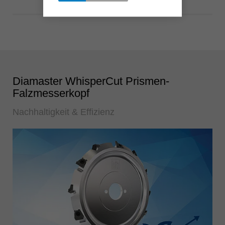
Diamaster WhisperCut Prismen-
Falzmesserkopf
Nachhaltigkeit & Effizienz