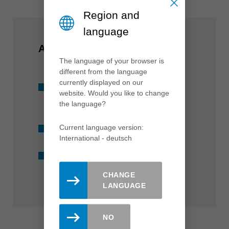
Region and
language
AUF EINEN BLICK
The language of your browser is
different from the language
currently displayed on our
Für alle gängigen Maschinen
website. Would you like to change
geeignet
the language?
Current language version:
Ab Lager verfügbar
International - deutsch
Diamantbestückt
CHANGE
LANGUAGE
NO