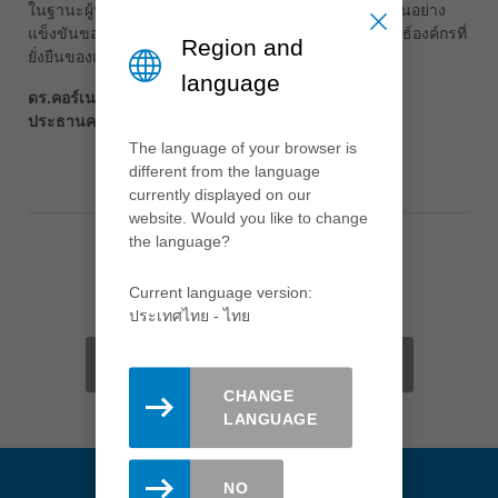
中文
ในฐานะผู้นำด้านเทคโนโลยีและตลาดโลก การผสมผสานอย่าง
แข็งขันของประเพณีและนวัตกรรมเป็นพื้นฐานของกลยุทธ์องค์กรที่
Region and
ประเทศไทย
ยั่งยืนของเรา
ไทย
language
ดร.คอร์เนเลีย บรั๊คลาเชอร์
Україна
ประธานคณะกรรมการที่ปรึกษาและผู้ถือหุ้น
yкраїнська
The language of your browser is
different from the language
currently displayed on our
website. Would you like to change
the language?
Current language version:
แนะนำเพจนี้
ประเทศไทย - ไทย
MAIL
FACEBOOK
TWITTER
XING
LINKEDIN
CHANGE
LANGUAGE
NO