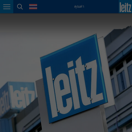
english
ภาษา
คุณค่า
การนำทางหน้า
ค้นหาหน้า
México
español
Nederland
nederlands
Österreich
deutsch
Polska
polski
Portugal
português
România
Română
Schweiz
deutsch
français