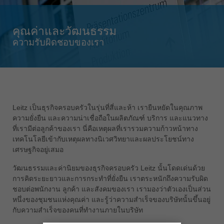
Singapore
english
คุณค่าและวัฒนธรรม
Slovenija
ความรับผิดชอบของเรา
slovenski
Suomi
english
Taiwan
Leitz เป็นธุรกิจครอบครัวในรุ่นที่สี่และห้า เรายืนหยัดในคุณภาพ
english
ความยั่งยืน และความน่าเชื่อถือในผลิตภัณฑ์ บริการ และแนวทาง
Türkiye
ที่เรามีต่อลูกค้าของเรา นี่คือเหตุผลที่เรารวมความก้าวหน้าทาง
türkçe
เทคโนโลยีเข้ากับเหตุผลทางนิเวศวิทยาและผลประโยชน์ทาง
เศรษฐกิจอยู่เสมอ
USA
english
วัฒนธรรมและค่านิยมของธุรกิจครอบครัว Leitz นั้นโดดเด่นด้วย
การคิดระยะยาวและการกระทำที่ยั่งยืน เราตระหนักถึงความรับผิด
Việt Nam
ชอบต่อพนักงาน ลูกค้า และสังคมของเรา เรามองว่าตัวเองเป็นส่วน
tiếng việt
หนึ่งของชุมชนแห่งคุณค่า และรู้ว่าความสำเร็จของบริษัทนั้นขึ้นอยู่
กับความสำเร็จของคนที่ทำงานภายในบริษัท
中国