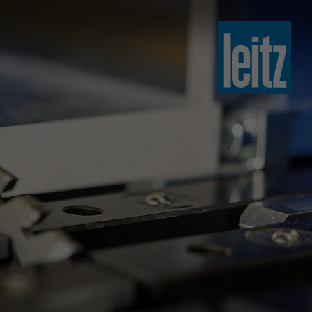
slovenski
english
english
türkçe
english
tiếng việt
中文
ไทย
yкраїнська