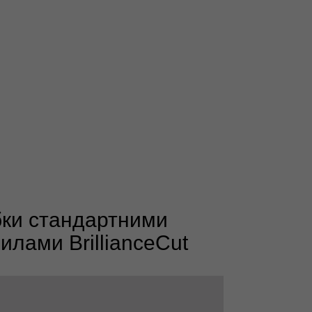
бки стандартними
илами BrillianceCut