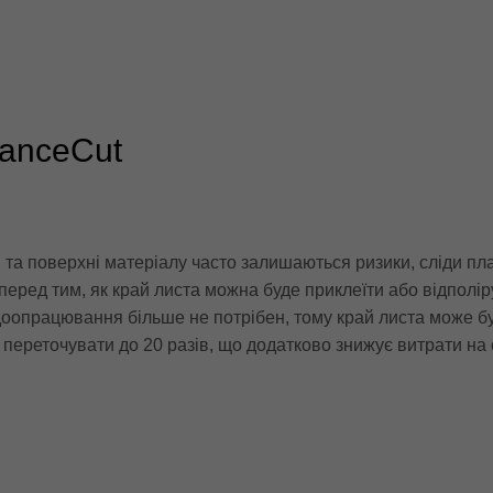
lianceCut
і та поверхні матеріалу часто залишаються ризики, сліди пл
 перед тим, як край листа можна буде приклеїти або відполі
 доопрацювання більше не потрібен, тому край листа може б
 переточувати до 20 разів, що додатково знижує витрати на 