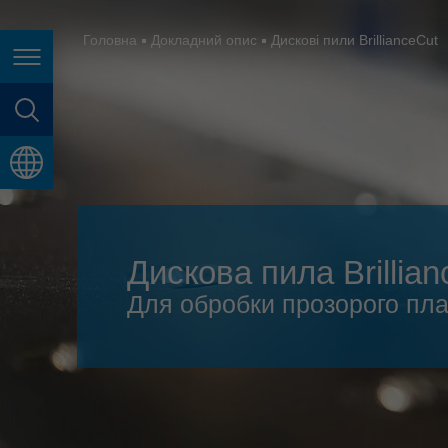
España
France
Головна
Докладний опис
Дискові пили BrillianceCut
Page navigation
Great Britain
Italia
page search
India
language
Japan (日本)
Lietuva
Дискова пила Brillia
Magyarország
Для обробки прозорого пла
Malaysia
México