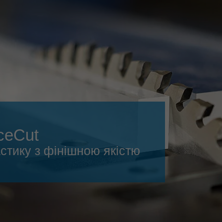
Slovenija
español
Suomi
français
Taiwan
english
Türkiye
italiano
USA
english
Việt Nam
日本語
中国
english
nceCut
ประเทศไทย
magyar
стику з фінішною якістю
Україна
english
español