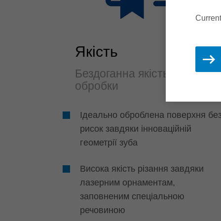
Current
Якість
Бездоганна якість
обробки
Ідеально оброблена поверхня бе
рисок завдяки інноваційній
геометрії зуба
Висока якість різання завдяки
лазерним орнаментам,
заповненим спеціальною
речовиною