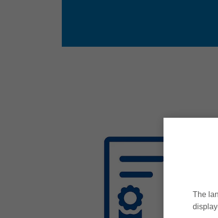
The lan
display