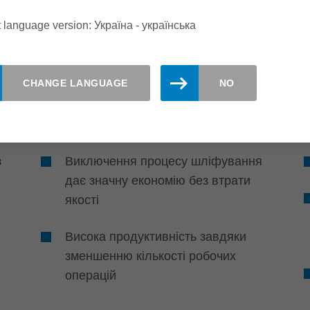
 language version: Україна - yкраїнська
Эфективність
CHANGE LANGUAGE
NO
Жодних доробок не
потрібно
з
Виключення процесу шліфування
дає значну економію без втрати
якості
Висока продуктивність завдяки
зменшенню кількості робочих
операцій