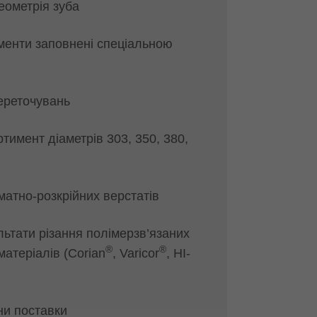
еометрія зуба
менти заповнені спеціальною
переточувань
тимент діаметрів 303, 350, 380,
матно-розкрійних верстатів
льтати різання полімерзв’язаних
®
®
атеріалів (Corian
, Varicor
, HI-
ни поставки