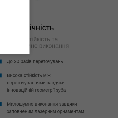
Экологічність
Висока стійкість та
малошумне виконання
До 20 разів переточувань
Висока стійкість між
переточуваннями завдяки
інноваційній геометрії зуба
Малошумне виконання завдяки
заповненим лазерним орнаментам