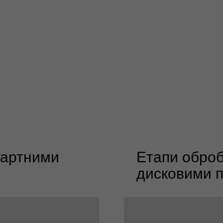
дартними
Етапи обро
дисковими п