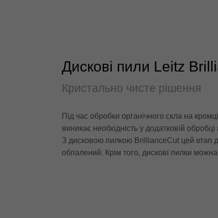
Дискові пили Leitz Bril
Кристально чисте рішення
Під час обробки органічного скла на кромц
виникає необхідність у додатковій обробці
З дисковою пилкою BrillianceCut цей етап
обпалений. Крім того, дискові пилки можна