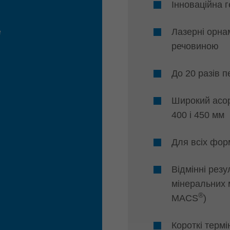
Інноваційна г
е
Лазерні орна
речовиною
До 20 разів 
Широкий асор
400 і 450 мм
Для всіх фор
Відмінні резу
мінеральних м
®
MACS
)
Короткі термі