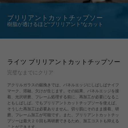
Singapore
english
ブリリアントカットチップソー
Slovenija
樹脂が透けるほど“ブリリアント”なカット
slovenski
Suomi
english
Taiwan
english
ライツ ブリリアントカットチップソー
Türkiye
完璧なまでにクリア
türkçe
アクリルガラスの鋸挽きでは、パネルエッジにしばしばナイフ
USA
マーク、溶融、欠けが生じます。その結果、パネルエッジを接
english
着、光沢研磨、フレーム処理する前に、再加工が必要になるこ
Việt Nam
ともしばしば。でもブリリアントカットチップソーを使えば、
tiếng việt
そうした再加工は必要ありません。切り肌にそのまま接着、研
磨、フレーム加工が可能です。また、ブリリアントカットチッ
中国
プソーは最大２０回も再研磨できるため、加工コストも抑える
中文
ことができます。