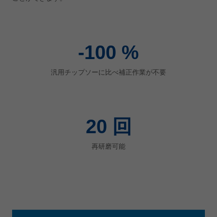
ประเทศไทย
ไทย
Україна
-100
%
yкраїнська
汎用チップソーに比べ補正作業が不要
20
回
再研磨可能