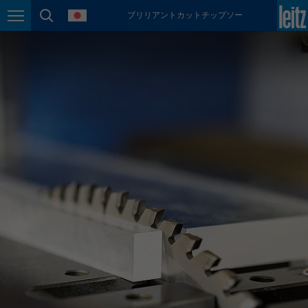
language
ブリリアントカットチップソー
México
Page navigation
page search
español
Nederland
nederlands
Österreich
deutsch
Polska
polski
Portugal
português
România
Română
Schweiz
deutsch
français