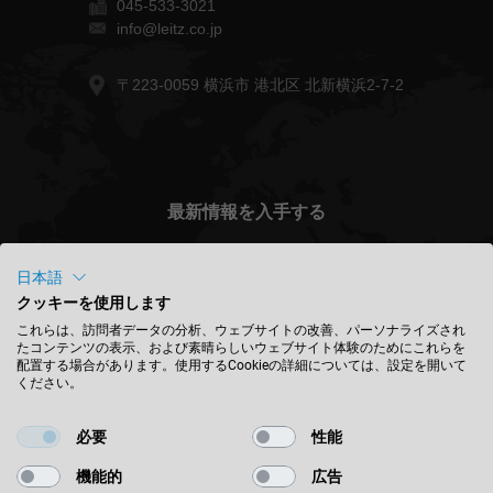
045-533-3021
info@leitz.co.jp
〒223-0059 横浜市 港北区 北新横浜2-7-2
最新情報を入手する
日本語
クッキーを使用します
Japan (日本) - 日本語
これらは、訪問者データの分析、ウェブサイトの改善、パーソナライズされ
たコンテンツの表示、および素晴らしいウェブサイト体験のためにこれらを
配置する場合があります。使用するCookieの詳細については、設定を開いて
ください。
場所を検索
必要
性能
機能的
広告