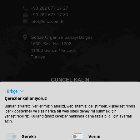
+90 262 677 17 27
+90 262 677 17 30
info@leitz.com.tr
Gebze Organize Sanayi Bölgesi
1600. Sok. No: 1602
41400 Gebze / Kocaeli
Türkiye
GÜNCEL KALIN
Türkçe
Çerezler kullanıyoruz
Bunları ziyaretçi verilerimizin analizi, web sitemizi geliştirmek, kişiselleştirilmiş
içerik göstermek ve size harika bir web sitesi deneyimi sunmak için
Türkiye - türkçe
yerleştirebiliriz. Kullandığımız çerezler hakkında daha fazla bilgi için ayarları
açın.
KONUM BULUN
Gerekli
Verim