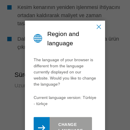
Kesim kenarının yeniden işlenmesi ihtiyacını
ortadan kaldırarak maliyet ve zaman
tasarrufu
Region and
Daha az iş adımı sayesinde daha fazla ürün
language
çıkışı
The language of your browser is
different from the language
currently displayed on our
Sürdürülebilirlik
website. Would you like to change
the language?
Uzun ömürlü ve sessiz
Current language version: Türkiye
- türkçe
CHANGE