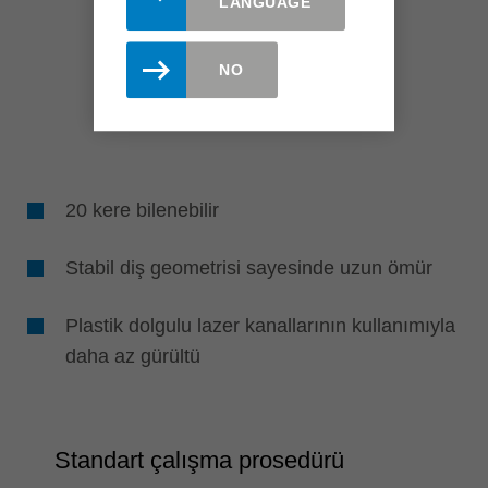
LANGUAGE
NO
20 kere bilenebilir
Stabil diş geometrisi sayesinde uzun ömür
Plastik dolgulu lazer kanallarının kullanımıyla
daha az gürültü
Standart çalışma prosedürü