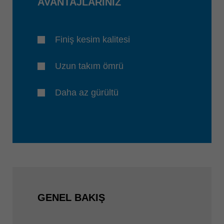
AVANTAJLARINIZ
Finiş kesim kalitesi
Uzun takım ömrü
Daha az gürültü
GENEL BAKIŞ