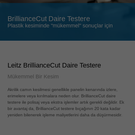
Singapore
english
BrillianceCut Daire Testere
Slovenija
Plastik kesiminde "mükemmel" sonuçlar için
slovenski
Suomi
english
Taiwan
english
Leitz BrillianceCut Daire Testere
Türkiye
Mükemmel Bir Kesim
türkçe
Akrilik camın kesilmesi genellikle panelin kenarında izlere,
USA
erimelere veya kırılmalara neden olur. BrillianceCut daire
english
testere ile polisaj veya ekstra işlemler artık gerekli değildir. Ek
Việt Nam
bir avantaj da, BrillianceCut testere bıçağının 20 kata kadar
tiếng việt
yeniden bilenerek işleme maliyetlerini daha da düşürmesidir.
中国
中文