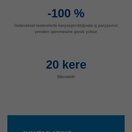
ประเทศไทย
-100
%
ไทย
Україна
Geleneksel testerelerle karşılaştırıldığında iş parçasının
yeniden işlenmesine gerek yoktur
yкраїнська
20
kere
Bilenebilir