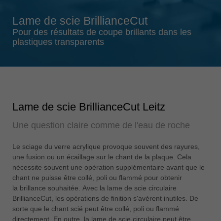
Singapore
Lame de scie BrillianceCut
english
Pour des résultats de coupe brillants dans les
Slovenija
plastiques transparents
slovenski
Suomi
english
Taiwan
Lame de scie BrillianceCut Leitz
english
Une question claire comme de l'eau de roche
Türkiye
türkçe
Le sciage du verre acrylique provoque souvent des rayures,
USA
une fusion ou un écaillage sur le chant de la plaque. Cela
english
nécessite souvent une opération supplémentaire avant que le
chant ne puisse être collé, poli ou flammé pour obtenir
Việt Nam
la brillance souhaitée. Avec la lame de scie circulaire
tiếng việt
BrillianceCut, les opérations de finition s'avèrent inutiles. De
sorte que le chant scié peut être collé, poli ou flammé
中国
directement. En outre, la lame de scie circulaire peut être