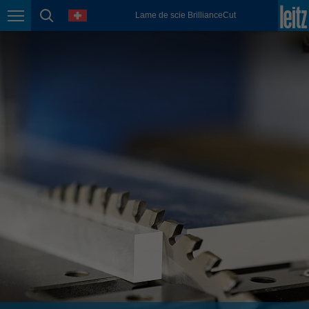
english
language
Lame de scie BrillianceCut
Page navigation
page search
México
español
Nederland
nederlands
Österreich
deutsch
Polska
polski
Portugal
português
România
Română
Schweiz
deutsch
français