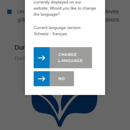
currently displayed on our
website. Would you like to change
Un quantité de pièces produites plus élevée
the language?
grâce à la réduction du nombre d'opérations
Current language version:
Schweiz - français
Durabilité
CHANGE
Durable et silencieux
LANGUAGE
NO