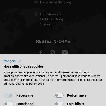
kontakt-ch@leitz.org
Hardstrasse 2
5600 Lenzburg
Suisse
RESTEZ INFORMÉ
français
Nous utilisons des cookies
Schweiz - français
Nous pouvons les placer pour analyser les données de nos visiteurs,
améliorer notre site Web, afficher un contenu personnalisé et vous faire vivre
une expérience inoubliable. Pour plus d'informations sur les cookies que nous
TROUVER UN EMPLACEMENT
utilisons, ouvrez les paramètres.
Nécessaire
Performance
Fonctionnel
La publicité