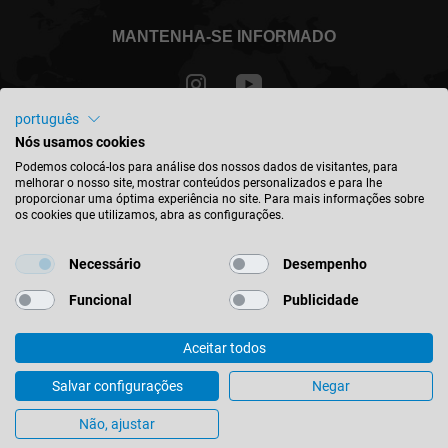
MANTENHA-SE INFORMADO
português
Nós usamos cookies
Portugal - português
Podemos colocá-los para análise dos nossos dados de visitantes, para
melhorar o nosso site, mostrar conteúdos personalizados e para lhe
proporcionar uma óptima experiência no site. Para mais informações sobre
ENCONTRAR A LOCALIZAÇÃO
os cookies que utilizamos, abra as configurações.
Necessário
Desempenho
Funcional
Publicidade
© 2026 Leitz GmbH & Co. KG
Aceitar todos
Impresso
Contato
Política de privacidade
Condições gerais de venda
Política de Redes Sociales
Salvar configurações
Negar
Definições de cookies
Não, ajustar