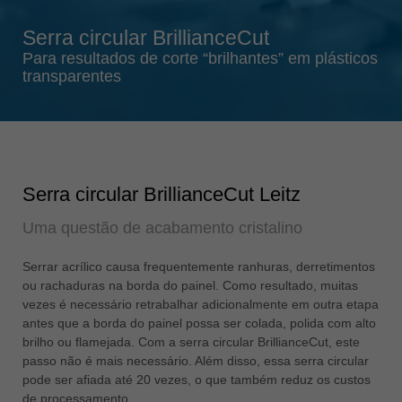
Singapore
english
Serra circular BrillianceCut
Slovenija
Para resultados de corte “brilhantes” em plásticos
transparentes
slovenski
Suomi
english
Taiwan
english
Serra circular BrillianceCut Leitz
Türkiye
Uma questão de acabamento cristalino
türkçe
Serrar acrílico causa frequentemente ranhuras, derretimentos
USA
ou rachaduras na borda do painel. Como resultado, muitas
english
vezes é necessário retrabalhar adicionalmente em outra etapa
Việt Nam
antes que a borda do painel possa ser colada, polida com alto
tiếng việt
brilho ou flamejada. Com a serra circular BrillianceCut, este
passo não é mais necessário. Além disso, essa serra circular
中国
pode ser afiada até 20 vezes, o que também reduz os custos
中文
de processamento.