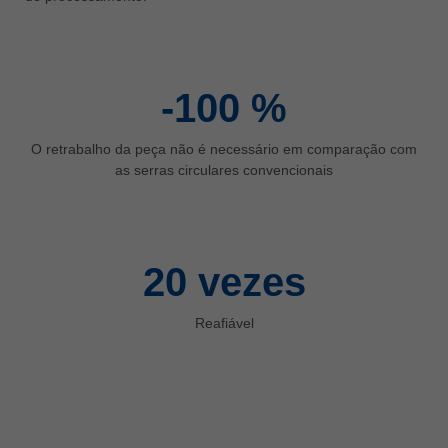
ประเทศไทย
ไทย
Україна
-100
%
yкраїнська
O retrabalho da peça não é necessário em comparação com
as serras circulares convencionais
20
vezes
Reafiável