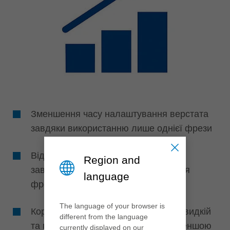
Зменшення часу налаштування верстата
завдяки використанню лише однієї фрези
Відсутність налаштування верстата
Region and
завдяки постійності діаметра різання
language
фрези
The language of your browser is
Короткі простої верстата завдяки швидкій
different from the language
та простій заміні ножів у зв’язку з меншою
currently displayed on our