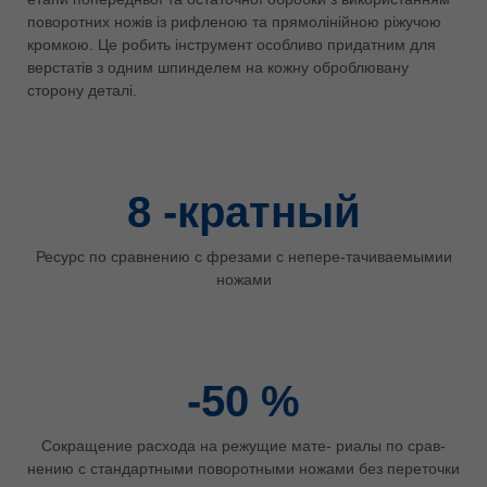
поворотних ножів із рифленою та прямолінійною ріжучою
ประเทศไทย
кромкою. Це робить інструмент особливо придатним для
ไทย
верстатів з одним шпинделем на кожну оброблювану
сторону деталі.
Україна
yкраїнська
8
-кратный
Ресурс по сравнению с фрезами с непере-тачиваемымии
ножами
-50
%
Сокращение расхода на режущие мате- риалы по срав-
нению с стандартными поворотными ножами без переточки