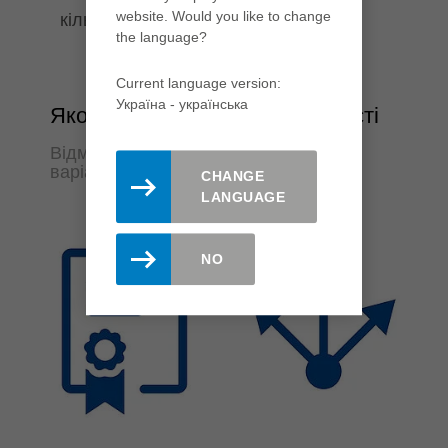
website. Would you like to change
кількістю кріпильних деталей
the language?
Current language version:
Україна - yкраїнська
Якості та технологічній гнучкості
Відмінна якість обробки та численні
варіанти застосування
CHANGE
LANGUAGE
NO