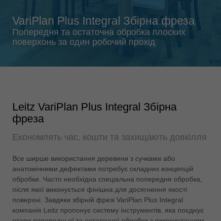
Singapore
english
VariPlan Plus Integral Збірна фреза
Slovenija
Попередня та остаточна обробка плоских
поверхонь за один робочий прохід
slovenski
Suomi
english
Taiwan
english
Leitz VariPlan Plus Integral Збірна
фреза
Türkiye
türkçe
Економлять час, кошти та захищають довкілля
USA
english
Все ширше використання деревини з сучками або
анатомічними дефектами потребує складних концепцій
Việt Nam
обробки. Часто необхідна спеціальна попередня обробка,
tiếng việt
після якої виконується фінішна для досягнення якості
поверхні. Завдяки збірній фрезі VariPlan Plus Integral
中国
компанія Leitz пропонує систему інструментів, яка поєднує
中文
етапи попередньої та остаточної обробки з використанням