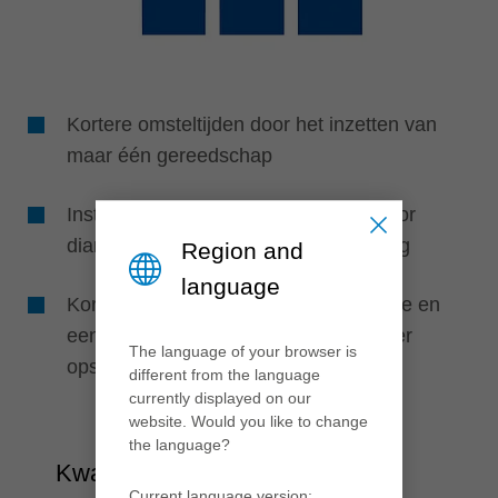
Kortere omsteltijden door het inzetten van
maar één gereedschap
Instellen op de machine niet nodig door
diameterconstante messenopspanning
Region and
language
Korte machine-omsteltijden door snelle en
eenvoudige messenwissel door minder
The language of your browser is
opspanschroeven
different from the language
currently displayed on our
website. Would you like to change
the language?
Kwaliteit & flexibiliteit
Current language version: