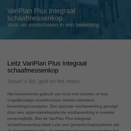
Singapore
english
VariPlan Plus Integraal
schaafmessenkop
Slovenija
Voor- en eindschaven in één bewerking
slovenski
Suomi
english
Taiwan
english
Leitz VariPlan Plus Integraal
schaafmessenkop
Türkiye
türkçe
Spaart u tijd, geld en het milieu
USA
english
Het toenemende gebruik van hout met noesten of met
ongelijkmatige vezelstructuur vereist intensieve
Việt Nam
bewerkingsconcepten. Een speciale voorbewerking gevolgd
tiếng việt
door een oppervlaktebepalende eindbewerking is meestal
onvermijdelijk. Met de VariPlan Plus Integraal
中国
schaafmessenkop biedt Leitz een gereedschapssysteem dat
中文
de bewerkingen voor- én eindschaven samenvoegt door het