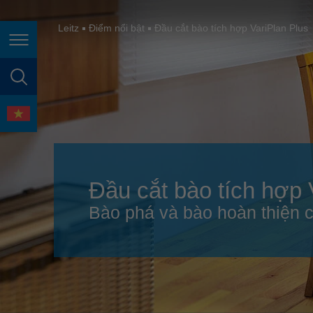
España
France
Leitz
Điểm nổi bật
Đầu cắt bào tích hợp VariPlan Plus
Điều hướng trang
Great Britain
Italia
tìm kiếm trang
India
ngôn ngữ
Japan (日本)
Lietuva
Đầu cắt bào tích hợp 
Magyarország
Bào phá và bào hoàn thiện ch
Malaysia
México