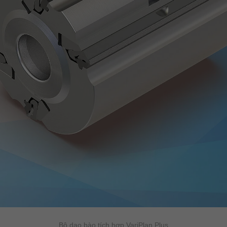
Bộ dao bào tích hợp VariPlan Plus