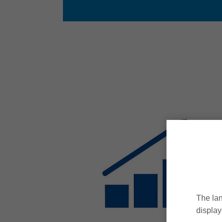
The lan
display