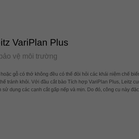
itz VariPlan Plus
à bảo vệ môi trường
oặc gỗ có thớ không đều có thể đòi hỏi các khái niệm chế biến
 thể tránh khỏi. Với đầu cắt bào Tích hợp VariPlan Plus, Leitz 
 sử dụng các cạnh cắt gấp nếp và mịn. Do đó, công cụ này đặc b