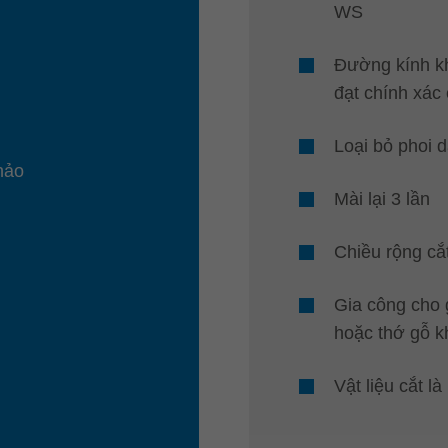
WS
Đường kính kh
đạt chính xác
Loại bỏ phoi 
hảo
Mài lại 3 lần
Chiều rộng cắ
Gia công cho
hoặc thớ gỗ k
Vật liệu cắt l