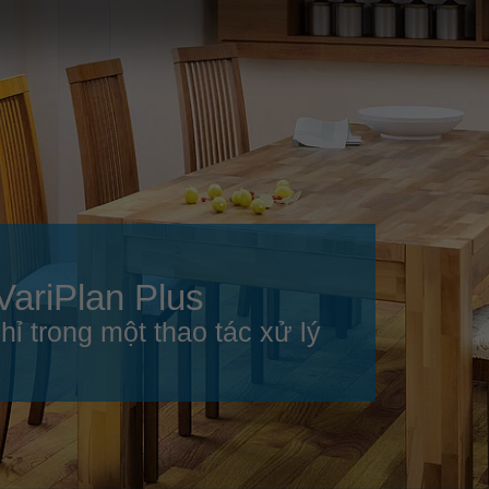
Slovenija
español
Suomi
français
Taiwan
english
Türkiye
italiano
USA
english
Việt Nam
日本語
中国
english
VariPlan Plus
ประเทศไทย
magyar
ỉ trong một thao tác xử lý
Україна
english
español