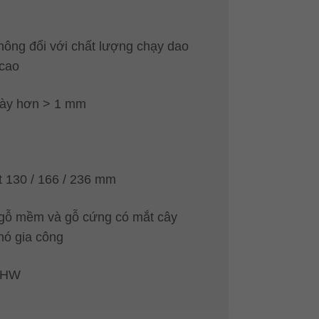
ông đổi với chất lượng chạy dao
 cao
dày hơn > 1 mm
t 130 / 166 / 236 mm
 gỗ mềm và gỗ cứng có mắt cây
hó gia công
à HW