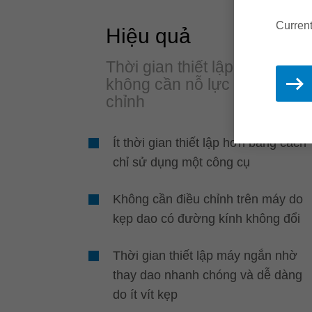
Current
Hiệu quả
Thời gian thiết lập ngắn và
không cần nỗ lực điều
chỉnh
Ít thời gian thiết lập hơn bằng cách
chỉ sử dụng một công cụ
Không cần điều chỉnh trên máy do
kẹp dao có đường kính không đổi
Thời gian thiết lập máy ngắn nhờ
thay dao nhanh chóng và dễ dàng
do ít vít kẹp