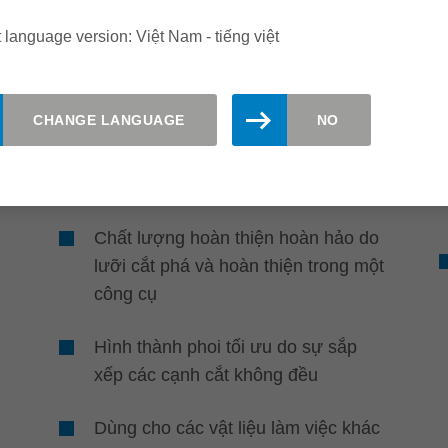
 language version: Việt Nam - tiếng việt
Chất lượng và Linh
hoạt
CHANGE LANGUAGE
NO
Chất lượng hoàn thiện
hoàn hảo và các tùy chọn
ứng dụng thay đổi
Chất lượng hoàn thiện hoàn hảo do
lưỡi cắt phá và hoàn thiện trong một
công cụ
Hình thành phoi tối ưu do sự sắp
xếp các cạnh cắt không đều
Dùng cho các vật liệu làm việc khác