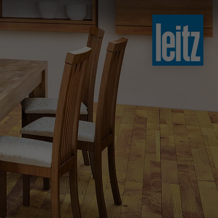
slovenski
english
english
türkçe
english
tiếng việt
中文
ไทย
yкраїнська