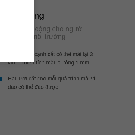
Bền vững
Một điểm cộng cho người
dùng và môi trường
Tất cả các cạnh cắt có thể mài lại 3
lần do diện tích mài lại rộng 1 mm
Hai lưỡi cắt cho mỗi quá trình mài vì
dao có thể đảo được