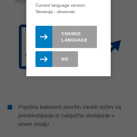
možnosti uporabe
Current language version:
Slovenija - slovenski
CHANGE
LANGUAGE
NO
Popolna kakovost površin zaradi nožev za
predskobljanje in zaključno skobljanje v
enem orodju