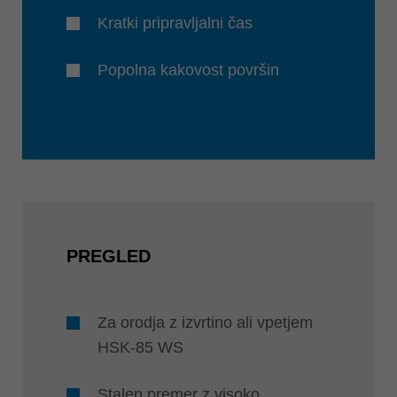
Kratki pripravljalni čas
Popolna kakovost površin
PREGLED
Za orodja z izvrtino ali vpetjem
HSK-85 WS
Stalen premer z visoko