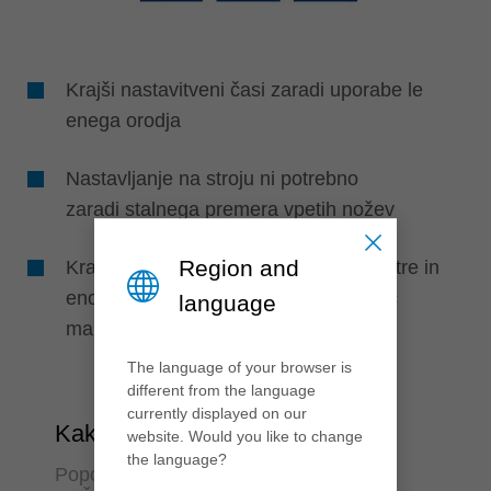
Krajši nastavitveni časi zaradi uporabe le
enega orodja
Nastavljanje na stroju ni potrebno
zaradi stalnega premera vpetih nožev
Region and
Kratki pripravljalni časi stroja zaradi hitre in
enostavne menjave nožev zahvaljujoč
language
manjšemu številu vpenjalnih vijakov
The language of your browser is
different from the language
currently displayed on our
Kakovost & fleksibilnost
website. Would you like to change
the language?
Popolna kakovost površin in variabilne