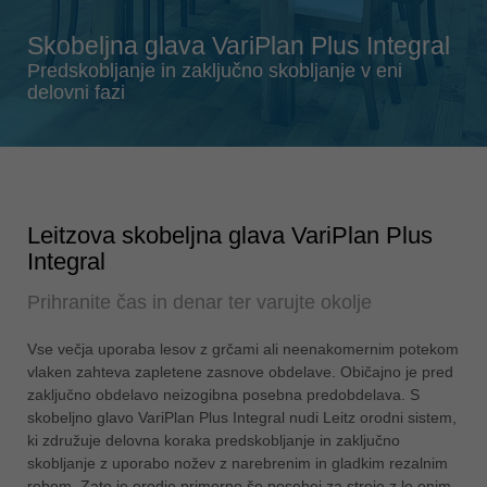
Singapore
english
Skobeljna glava VariPlan Plus Integral
Slovenija
Predskobljanje in zaključno skobljanje v eni
delovni fazi
slovenski
Suomi
english
Taiwan
english
Leitzova skobeljna glava VariPlan Plus
Integral
Türkiye
türkçe
Prihranite čas in denar ter varujte okolje
USA
english
Vse večja uporaba lesov z grčami ali neenakomernim potekom
vlaken zahteva zapletene zasnove obdelave. Običajno je pred
Việt Nam
zaključno obdelavo neizogibna posebna predobdelava. S
tiếng việt
skobeljno glavo VariPlan Plus Integral nudi Leitz orodni sistem,
ki združuje delovna koraka predskobljanje in zaključno
中国
skobljanje z uporabo nožev z narebrenim in gladkim rezalnim
中文
robom. Zato je orodje primerno še posebej za stroje z le enim