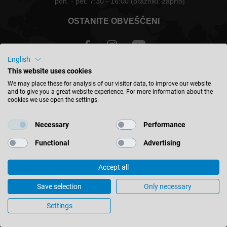
pon. - pet. 7:30 - 16:00 (prazniki: zaprto)
OSTANITE OBVEŠČENI
English
This website uses cookies
Slovenija - slovenski
We may place these for analysis of our visitor data, to improve our website
and to give you a great website experience. For more information about the
cookies we use open the settings.
NAJDITE LOKACIJO
Necessary
Performance
Functional
Advertising
Accept all
© 2026 Leitz GmbH & Co. KG
Vizitka
Kontakt
Varstvo osebnih podatkov
Save selection
Only necessary
Splošni pogoji poslovanja
Nastavitve piškotkov
Settings