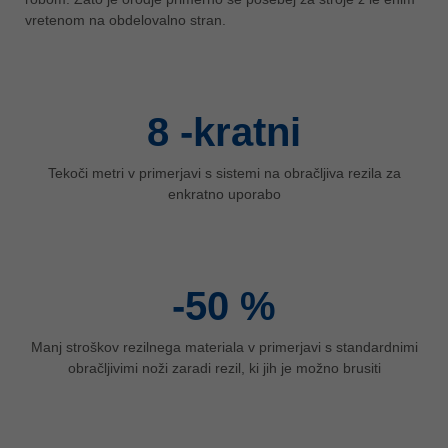
vretenom na obdelovalno stran.
ประเทศไทย
ไทย
Україна
yкраїнська
8
-kratni
Tekoči metri v primerjavi s sistemi na obračljiva rezila za
enkratno uporabo
-50
%
Manj stroškov rezilnega materiala v primerjavi s standardnimi
obračljivimi noži zaradi rezil, ki jih je možno brusiti