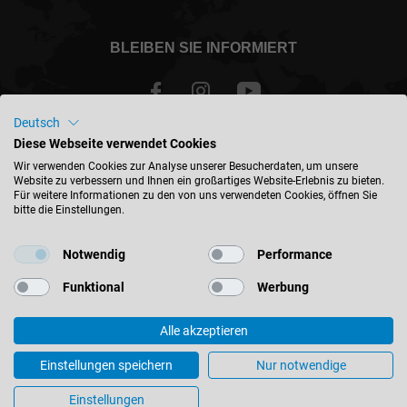
BLEIBEN SIE INFORMIERT
Deutsch
Diese Webseite verwendet Cookies
Österreich - deutsch
Wir verwenden Cookies zur Analyse unserer Besucherdaten, um unsere
Website zu verbessern und Ihnen ein großartiges Website-Erlebnis zu bieten.
Für weitere Informationen zu den von uns verwendeten Cookies, öffnen Sie
STANDORT FINDEN
bitte die Einstellungen.
Notwendig
Performance
Funktional
Werbung
© 2026 Leitz GmbH & Co. KG
Alle akzeptieren
Impressum
Kontakt
Datenschutz
AGB
Einkaufsbedingungen
Unternehmenspolitik
Einstellungen speichern
Nur notwendige
Cookie-Einstellungen
Einstellungen