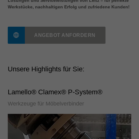
Lösungen und Serviceleistungen von Leitz – für perfekte
中文
Werkstücke, nachhaltigen Erfolg und zufriedene Kunden!
ประเทศไทย
ไทย
Україна
ANGEBOT ANFORDERN
yкраїнська
Unsere Highlights für Sie:
Lamello® Clamex® P-System®
Werkzeuge für Möbelverbinder