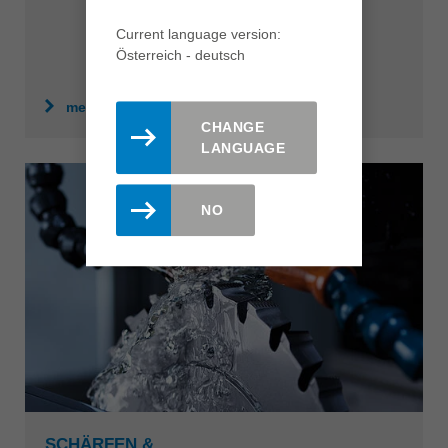
Current language version:
Österreich - deutsch
mehr erfahren
CHANGE
LANGUAGE
NO
SCHÄRFEN &