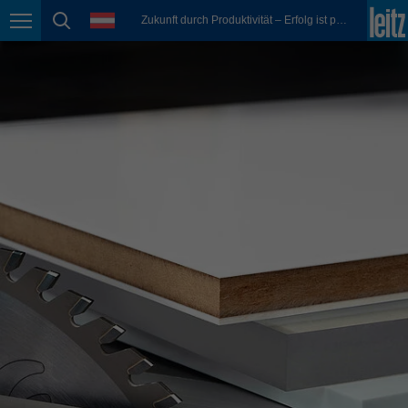
english
Sprache
Zukunft durch Produktivität – Erfolg ist planbar
Seitennavigation
Seitensuche
México
español
Nederland
nederlands
Österreich
deutsch
Polska
polski
Portugal
português
România
Română
Schweiz
deutsch
français