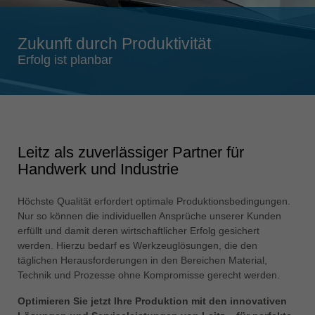
Singapore
english
Zukunft durch Produktivität
Slovenija
Erfolg ist planbar
slovenski
Suomi
english
Taiwan
Leitz als zuverlässiger Partner für
english
Handwerk und Industrie
Türkiye
türkçe
Höchste Qualität erfordert optimale Produktionsbedingungen.
Nur so können die individuellen Ansprüche unserer Kunden
USA
erfüllt und damit deren wirtschaftlicher Erfolg gesichert
english
werden. Hierzu bedarf es Werkzeuglösungen, die den
täglichen Herausforderungen in den Bereichen Material,
Việt Nam
Technik und Prozesse ohne Kompromisse gerecht werden.
tiếng việt
Optimieren Sie jetzt Ihre Produktion mit den innovativen
中国