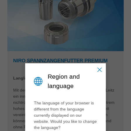
NIRO SPANNZANGENFUTTER PREMIUM
Region and
Langlebig, präzise und kraftvoll
language
Mit den täglichen Herausforderungen im Blick hat Leitz
ein innovatives Spannzangensystem aus
nichtrostendem Stahl (NiRo) entwickelt, das ein extrem
The language of your browser is
hohes Maß an Flexibilität mit enormer Langlebigkeit
different from the language
vereint. Mit dem NiRo Spannzangenfutter Premium
currently displayed on our
können komplexe Bearbeitungsaufgaben schnell und
website. Would you like to change
ohne Probleme gemeistert werden.
the language?