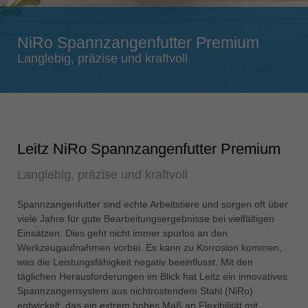
Singapore
english
NiRo Spannzangenfutter Premium
Slovenija
Langlebig, präzise und kraftvoll
slovenski
Suomi
english
Taiwan
Leitz NiRo Spannzangenfutter Premium
english
Langlebig, präzise und kraftvoll
Türkiye
türkçe
Spannzangenfutter sind echte Arbeitstiere und sorgen oft über
USA
viele Jahre für gute Bearbeitungsergebnisse bei vielfältigen
english
Einsätzen. Dies geht nicht immer spurlos an den
Werkzeugaufnahmen vorbei. Es kann zu Korrosion kommen,
Việt Nam
was die Leistungsfähigkeit negativ beeinflusst. Mit den
tiếng việt
täglichen Herausforderungen im Blick hat Leitz ein innovatives
Spannzangensystem aus nichtrostendem Stahl (NiRo)
中国
entwickelt, das ein extrem hohes Maß an Flexibilität mit