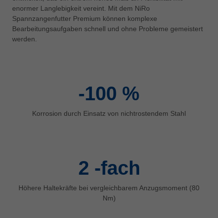
中文
enormer Langlebigkeit vereint. Mit dem NiRo
Spannzangenfutter Premium können komplexe
ประเทศไทย
Bearbeitungsaufgaben schnell und ohne Probleme gemeistert
ไทย
werden.
Україна
yкраїнська
-100
%
Korrosion durch Einsatz von nichtrostendem Stahl
2
-fach
Höhere Haltekräfte bei vergleichbarem Anzugsmoment (80
Nm)