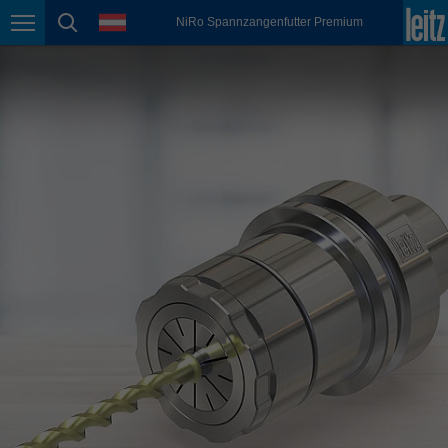
english
Sprache
NiRo Spannzangenfutter Premium
Seitennavigation
Seitensuche
México
español
Nederland
nederlands
Österreich
deutsch
Polska
polski
Portugal
português
România
Română
Schweiz
deutsch
français