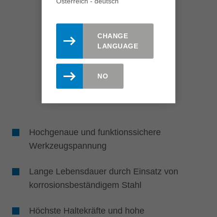
Österreich - deutsch
CHANGE
LANGUAGE
NO
Hochgenaue und funktionssichere
Werkzeugspannung
Lange Lebensdauer durch Einsatz von
korrosionsbeständigem Stahl
Höchste Haltekräfte und hohe