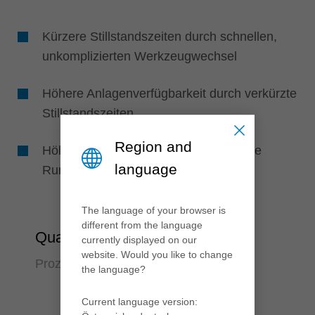
Kürzere Stillstandszeiten durch schnellen,
unkomplizierten Werkzeugwechsel
Höhere Anlagenverfügbarkeit durch verkürzte
Stillstandszeiten
Region and
Höhere Werkzeugstandzeit durch hohe
language
Rundlaufgenauigkeit
The language of your browser is
different from the language
Qualität
currently displayed on our
website. Would you like to change
Prozesssicherheit über viele Jahre
the language?
Current language version: