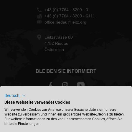
+43 (0) 7764 - 8200 - 0
+43 (0) 7764 - 8200 - 6111
office.riedau@leitz.org
Leitzstrasse 80
4752 Riedau
Österreich
BLEIBEN SIE INFORMIERT
Deutsch
Diese Webseite verwendet Cookies
Österreich - deutsch
Wir verwenden Cookies zur Analyse unserer Besucherdaten, um unsere
Website zu verbessern und Ihnen ein großartiges Website-Erlebnis zu bieten.
Für weitere Informationen zu den von uns verwendeten Cookies, öffnen Sie
STANDORT FINDEN
bitte die Einstellungen.