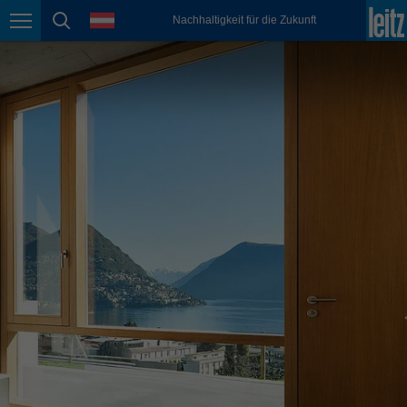
english
Sprache
Nachhaltigkeit für die Zukunft
Seitennavigation
Seitensuche
México
español
Nederland
nederlands
Österreich
deutsch
Polska
polski
Portugal
português
România
Română
Schweiz
deutsch
français