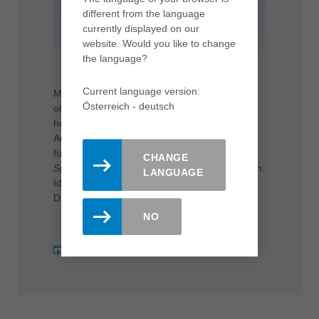
different from the language
currently displayed on our
website. Would you like to change
the language?
Current language version:
Maximale Leistung bei tiefen Bohrungen –
Österreich - deutsch
ohne Zwischenentleerung und mit extrem
hohen Vorschüben. Die HW-Massiv-
Ausführung mit Marathon-Beschichtung sorgt
für lange Standzeiten, während große
CHANGE
Spanräume perfekte Späneabfuhr garantieren.
LANGUAGE
Ideal für präzise Verbindungs- und
Dübelbohrungen in Holz und Schichthölzern.
NO
mehr erfahren