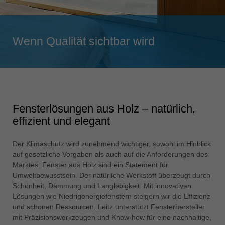
Singapore
english
Slovenija
Wenn Qualität sichtbar wird
slovenski
Suomi
english
Taiwan
Fensterlösungen aus Holz – natürlich,
english
effizient und elegant
Türkiye
türkçe
Der Klimaschutz wird zunehmend wichtiger, sowohl im Hinblick
auf gesetzliche Vorgaben als auch auf die Anforderungen des
USA
Marktes. Fenster aus Holz sind ein Statement für
english
Umweltbewusstsein. Der natürliche Werkstoff überzeugt durch
Schönheit, Dämmung und Langlebigkeit. Mit innovativen
Việt Nam
Lösungen wie Niedrigenergiefenstern steigern wir die Effizienz
tiếng việt
und schonen Ressourcen. Leitz unterstützt Fensterhersteller
中国
mit Präzisionswerkzeugen und Know-how für eine nachhaltige,