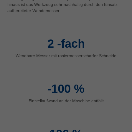
中文
hinaus ist das Werkzeug sehr nachhaltig durch den Einsatz
aufbereiteter Wendemesser.
ประเทศไทย
ไทย
Україна
yкраїнська
2
-fach
Wendbare Messer mit rasiermesserscharfer Schneide
-100
%
Einstellaufwand an der Maschine entfällt