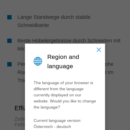
Lange Standwege durch stabile
Schneidkante
Beste Hobelergebnisse durch Schneiden mit
Microfinish-Schliff
Region and
Perfekte Bearbeitungsqualität durch hohe
language
Rundlaufgenauigkeit, da Messer direkt im
Tragkörper positioniert
The language of your browser is
different from the language
currently displayed on our
website. Would you like to change
Effizienz
the language?
Zeitersparnis und Reduzierung von
Current language version:
Fehlerquellen
Österreich - deutsch