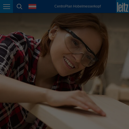
english
Sprache
CentroPlan Hobelmesserkopf
Seitennavigation
Seitensuche
México
español
Nederland
nederlands
Österreich
deutsch
Polska
polski
Portugal
português
România
Română
Schweiz
deutsch
français