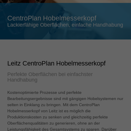
Singapore
english
CentroPlan Hobelmesserkopf
Slovenija
Lackierfähige Oberflächen, einfache Handhabung
slovenski
Suomi
english
Taiwan
Leitz CentroPlan Hobelmesserkopf
english
Perfekte Oberflächen bei einfachster
Türkiye
Handhabung
türkçe
USA
Kostenoptimierte Prozesse und perfekte
english
Bearbeitungsergebnisse sind mit gängigen Hobelsystemen nur
selten in Einklang zu bringen. Mit dem CentroPlan
Việt Nam
Hobelmesserkopf von Leitz ist es möglich die
tiếng việt
Produktionskosten zu senken und gleichzeitig perfekte
Oberflächenqualitäten zu generieren, ohne an der
中国
Leistungsfähigkeit des Gesamtsystems zu sparen. Darüber