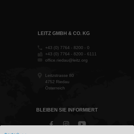
LEITZ GMBH & CO. KG
+43 (0) 7764 - 8200 - 0
+43 (0) 7764 - 8200 - 6111
office.riedau@leitz.org
Leitzstrasse 80
4752 Riedau
Österreich
BLEIBEN SIE INFORMIERT