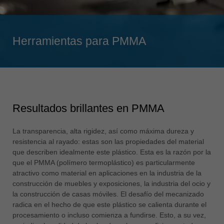
Singapore
english
Herramientas para PMMA
Slovenija
slovenski
Suomi
english
Taiwan
Resultados brillantes en PMMA
english
Türkiye
La transparencia, alta rigidez, así como máxima dureza y
türkçe
resistencia al rayado: estas son las propiedades del material
que describen idealmente este plástico. Esta es la razón por la
USA
que el PMMA (polímero termoplástico) es particularmente
english
atractivo como material en aplicaciones en la industria de la
construcción de muebles y exposiciones, la industria del ocio y
Việt Nam
la construcción de casas móviles. El desafío del mecanizado
tiếng việt
radica en el hecho de que este plástico se calienta durante el
procesamiento o incluso comienza a fundirse. Esto, a su vez,
中国