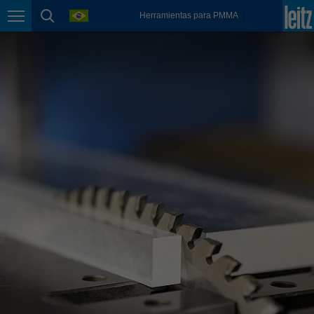
english
language
Herramientas para PMMA
Page navigation
page search
México
español
Nederland
nederlands
Österreich
deutsch
Polska
polski
Portugal
português
România
Română
Schweiz
deutsch
français