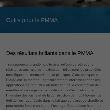
Singapore
english
Outils pour le PMMA
Slovenija
slovenski
Suomi
english
Taiwan
Des résultats brillants dans le PMMA
english
Türkiye
Transparence, grande rigidité ainsi qu'une dureté et une
türkçe
résistance aux rayures maximales – telles sont les propriétés
spécifiques qui caractérisent ce plastique. C'est pourquoi le
USA
PMMA est un matériau particulièrement intéressant dans les
english
applications de l'industrie du bâtiment, de la construction de
meubles et des agencements de stands d'exposition, de
Việt Nam
l'industrie des loisirs et de la construction de mobil homes. Le
tiếng việt
défi de l'usinage réside dans le fait que ce plastique chauffe et
peut même fondre en cours d'usinage. Cela affecte à son tour
中国