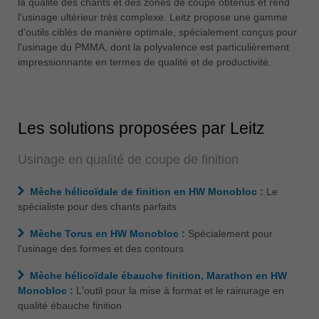
la qualité des chants et des zones de coupe obtenus et rend
中文
l'usinage ultérieur très complexe. Leitz propose une gamme
ประเทศไทย
d'outils ciblés de manière optimale, spécialement conçus pour
l'usinage du PMMA, dont la polyvalence est particulièrement
ไทย
impressionnante en termes de qualité et de productivité.
Україна
yкраїнська
Les solutions proposées par Leitz
Usinage en qualité de coupe de finition
Mèche hélicoïdale de finition en HW Monobloc :
Le
spécialiste pour des chants parfaits
Mèche Torus en HW Monobloc :
Spécialement pour
l'usinage des formes et des contours
Mèche hélicoïdale ébauche finition, Marathon en HW
Monobloc :
L'outil pour la mise à format et le rainurage en
qualité ébauche finition