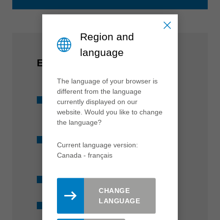
Region and
language
EN UN COUP D'OEIL
The language of your browser is
different from the language
Programme d'outils
currently displayed on our
website. Would you like to change
ciblés, diamètre 8, 10 et 12 mm
the language?
Pour toutes les machines
Current language version:
courantes
Canada - français
Disponible sur stock
CHANGE
LANGUAGE
Revêtement Marathon