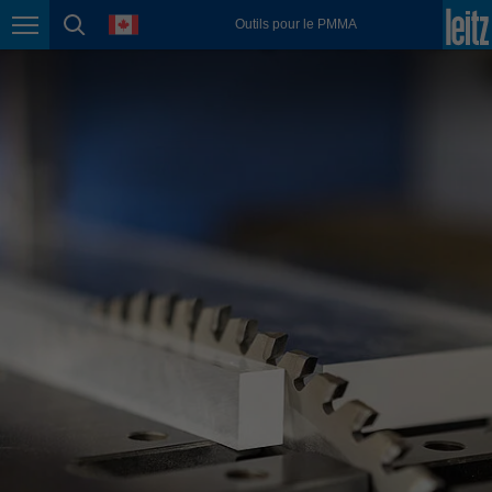
english
language
Outils pour le PMMA
Page navigation
page search
México
español
Nederland
nederlands
Österreich
deutsch
Polska
polski
Portugal
português
România
Română
Schweiz
deutsch
français